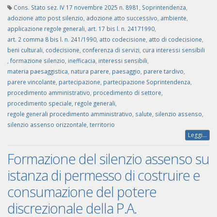
Cons. Stato sez. IV 17 novembre 2025 n. 8981
,
Soprintendenza
,
adozione atto post silenzio
,
adozione atto successivo
,
ambiente
,
applicazione regole generali
,
art. 17 bis l. n. 24171990
,
art. 2 comma 8 bis l. n. 241/1990
,
atto codecisione
,
atto di codecisione
,
beni culturali
,
codecisione
,
conferenza di servizi
,
cura interessi sensibili
,
formazione silenzio
,
inefficacia
,
interessi sensibili
,
materia paesaggistica
,
natura parere
,
paesaggio
,
parere tardivo
,
parere vincolante
,
partecipazione
,
partecipazione Soprintendenza
,
procedimento amministrativo
,
procedimento di settore
,
procedimento speciale
,
regole generali
,
regole generali procedimento amministrativo
,
salute
,
silenzio assenso
,
silenzio assenso orizzontale
,
territorio
Leggi...
Formazione del silenzio assenso su
istanza di permesso di costruire e
consumazione del potere
discrezionale della P.A.