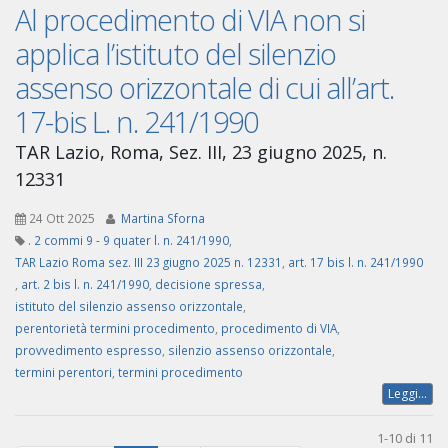
Al procedimento di VIA non si
applica l’istituto del silenzio
assenso orizzontale di cui all’art.
17-bis L. n. 241/1990
TAR Lazio, Roma, Sez. III, 23 giugno 2025, n.
12331
24 Ott 2025
Martina Sforna
. 2 commi 9 - 9 quater l. n. 241/1990
,
TAR Lazio Roma sez. III 23 giugno 2025 n. 12331
,
art. 17 bis l. n. 241/1990
,
art. 2 bis l. n. 241/1990
,
decisione spressa
,
istituto del silenzio assenso orizzontale
,
perentorietà termini procedimento
,
procedimento di VIA
,
provvedimento espresso
,
silenzio assenso orizzontale
,
termini perentori
,
termini procedimento
Leggi...
1-10 di 11