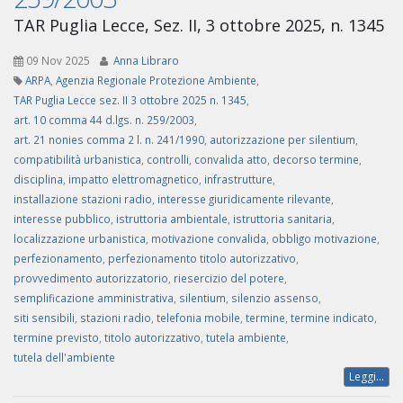
TAR Puglia Lecce, Sez. II, 3 ottobre 2025, n. 1345
09 Nov 2025
Anna Libraro
ARPA
,
Agenzia Regionale Protezione Ambiente
,
TAR Puglia Lecce sez. II 3 ottobre 2025 n. 1345
,
art. 10 comma 44 d.lgs. n. 259/2003
,
art. 21 nonies comma 2 l. n. 241/1990
,
autorizzazione per silentium
,
compatibilità urbanistica
,
controlli
,
convalida atto
,
decorso termine
,
disciplina
,
impatto elettromagnetico
,
infrastrutture
,
installazione stazioni radio
,
interesse giuridicamente rilevante
,
interesse pubblico
,
istruttoria ambientale
,
istruttoria sanitaria
,
localizzazione urbanistica
,
motivazione convalida
,
obbligo motivazione
,
perfezionamento
,
perfezionamento titolo autorizzativo
,
provvedimento autorizzatorio
,
riesercizio del potere
,
semplificazione amministrativa
,
silentium
,
silenzio assenso
,
siti sensibili
,
stazioni radio
,
telefonia mobile
,
termine
,
termine indicato
,
termine previsto
,
titolo autorizzativo
,
tutela ambiente
,
tutela dell'ambiente
Leggi...