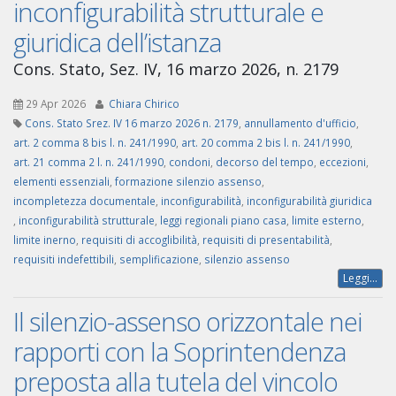
inconfigurabilità strutturale e
giuridica dell’istanza
Cons. Stato, Sez. IV, 16 marzo 2026, n. 2179
29 Apr 2026
Chiara Chirico
Cons. Stato Srez. IV 16 marzo 2026 n. 2179
,
annullamento d'ufficio
,
art. 2 comma 8 bis l. n. 241/1990
,
art. 20 comma 2 bis l. n. 241/1990
,
art. 21 comma 2 l. n. 241/1990
,
condoni
,
decorso del tempo
,
eccezioni
,
elementi essenziali
,
formazione silenzio assenso
,
incompletezza documentale
,
inconfigurabilità
,
inconfigurabilità giuridica
,
inconfigurabilità strutturale
,
leggi regionali piano casa
,
limite esterno
,
limite inerno
,
requisiti di accoglibilità
,
requisiti di presentabilità
,
requisiti indefettibili
,
semplificazione
,
silenzio assenso
Leggi...
Il silenzio-assenso orizzontale nei
rapporti con la Soprintendenza
preposta alla tutela del vincolo