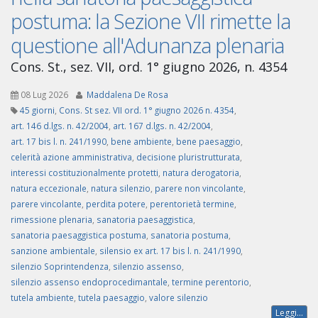
postuma: la Sezione VII rimette la
questione all'Adunanza plenaria
Cons. St., sez. VII, ord. 1° giugno 2026, n. 4354
08 Lug 2026
Maddalena De Rosa
45 giorni
,
Cons. St sez. VII ord. 1° giugno 2026 n. 4354
,
art. 146 d.lgs. n. 42/2004
,
art. 167 d.lgs. n. 42/2004
,
art. 17 bis l. n. 241/1990
,
bene ambiente
,
bene paesaggio
,
celerità azione amministrativa
,
decisione pluristrutturata
,
interessi costituzionalmente protetti
,
natura derogatoria
,
natura eccezionale
,
natura silenzio
,
parere non vincolante
,
parere vincolante
,
perdita potere
,
perentorietà termine
,
rimessione plenaria
,
sanatoria paesaggistica
,
sanatoria paesaggistica postuma
,
sanatoria postuma
,
sanzione ambientale
,
silensio ex art. 17 bis l. n. 241/1990
,
silenzio Soprintendenza
,
silenzio assenso
,
silenzio assenso endoprocedimantale
,
termine perentorio
,
tutela ambiente
,
tutela paesaggio
,
valore silenzio
Leggi...