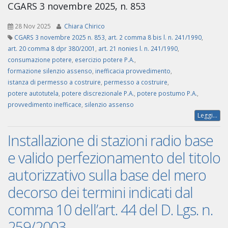
CGARS 3 novembre 2025, n. 853
28 Nov 2025
Chiara Chirico
CGARS 3 novembre 2025 n. 853
,
art. 2 comma 8 bis l. n. 241/1990
,
art. 20 comma 8 dpr 380/2001
,
art. 21 nonies l. n. 241/1990
,
consumazione potere
,
esercizio potere P.A.
,
formazione silenzio assenso
,
inefficacia provvedimento
,
istanza di permesso a costruire
,
permesso a costruire
,
potere autotutela
,
potere discrezionale P.A.
,
potere postumo P.A.
,
provvedimento inefficace
,
silenzio assenso
Leggi...
Installazione di stazioni radio base
e valido perfezionamento del titolo
autorizzativo sulla base del mero
decorso dei termini indicati dal
comma 10 dell’art. 44 del D. Lgs. n.
259/2003