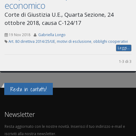
economico
Corte di Giustizia U.E., Quarta Sezione, 24
ottobre 2018, causa C-124/17
19 Nov 2018
Gabriella Longo
Art. 80 direttiva 2014/25/UE
,
motivi di esclusione
,
obblighi cooperativi
Leggi...
1-3 di 3
Resta in contatto!
Newsletter
Resta aggiornato con le nostre novità. Inserisci il tuo indirizzo e-mail e
iscriviti alla nostra newsletter.