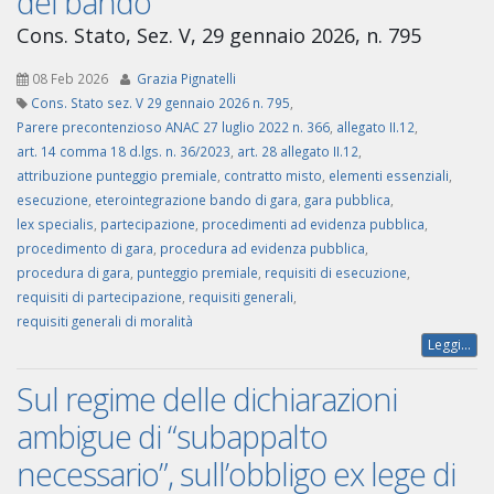
del bando
Cons. Stato, Sez. V, 29 gennaio 2026, n. 795
08 Feb 2026
Grazia Pignatelli
Cons. Stato sez. V 29 gennaio 2026 n. 795
,
Parere precontenzioso ANAC 27 luglio 2022 n. 366
,
allegato II.12
,
art. 14 comma 18 d.lgs. n. 36/2023
,
art. 28 allegato II.12
,
attribuzione punteggio premiale
,
contratto misto
,
elementi essenziali
,
esecuzione
,
eterointegrazione bando di gara
,
gara pubblica
,
lex specialis
,
partecipazione
,
procedimenti ad evidenza pubblica
,
procedimento di gara
,
procedura ad evidenza pubblica
,
procedura di gara
,
punteggio premiale
,
requisiti di esecuzione
,
requisiti di partecipazione
,
requisiti generali
,
requisiti generali di moralità
Leggi...
Sul regime delle dichiarazioni
ambigue di “subappalto
necessario”, sull’obbligo ex lege di