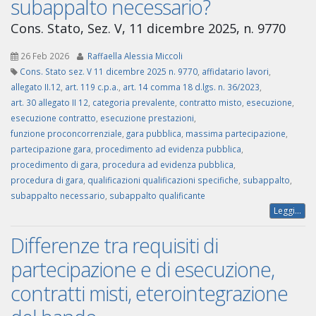
subappalto necessario?
Cons. Stato, Sez. V, 11 dicembre 2025, n. 9770
26 Feb 2026
Raffaella Alessia Miccoli
Cons. Stato sez. V 11 dicembre 2025 n. 9770
,
affidatario lavori
,
allegato II.12
,
art. 119 c.p.a.
,
art. 14 comma 18 d.lgs. n. 36/2023
,
art. 30 allegato II 12
,
categoria prevalente
,
contratto misto
,
esecuzione
,
esecuzione contratto
,
esecuzione prestazioni
,
funzione proconcorrenziale
,
gara pubblica
,
massima partecipazione
,
partecipazione gara
,
procedimento ad evidenza pubblica
,
procedimento di gara
,
procedura ad evidenza pubblica
,
procedura di gara
,
qualificazioni qualificazioni specifiche
,
subappalto
,
subappalto necessario
,
subappalto qualificante
Leggi...
Differenze tra requisiti di
partecipazione e di esecuzione,
contratti misti, eterointegrazione