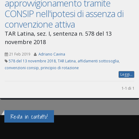
approvvigionamento tramite
CONSIP nell'ipotesi di assenza di
convenzione attiva
TAR Latina, sez. I, sentenza n. 578 del 13
novembre 2018
21 Feb 2019
Adriano Cavina
578 del 13 novembre 2018
,
TAR Latina
,
affidamenti sottosoglia
,
convenzioni consip
,
principio di rotazione
Leggi...
1-1 di 1
Resta in contatto!