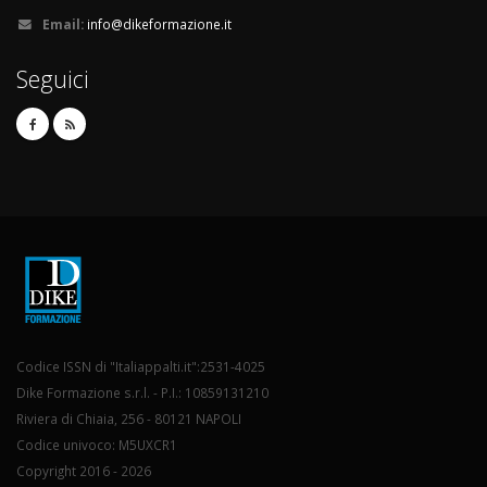
Email:
info@dikeformazione.it
Seguici
Codice ISSN di "Italiappalti.it":2531-4025
Dike Formazione s.r.l. - P.I.: 10859131210
Riviera di Chiaia, 256 - 80121 NAPOLI
Codice univoco: M5UXCR1
Copyright 2016 - 2026