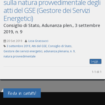
sulla natura provvedimentale degli
atti del GSE (Gestore dei Servizi
Energetici)
Consiglio di Stato, Adunanza plen., 3 settembre
2019, n. 9
20 Set 2019
Licia Grassucci
3 settembre 2019
,
Atti del GSE
,
Consiglio di Stato
,
Gestore dei servizi energetici
,
adunanza plenaria
,
n. 9
,
natura provvedimentale
Leggi...
1-1 di 1
Resta in contatto!