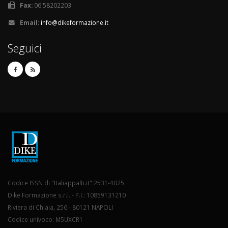
Fax:
06.58202203
Email:
info@dikeformazione.it
Seguici
Codice ISSN di "Italiappalti.it":2531-4025
Dike Formazione s.r.l. - P.I.: 10859131210
Riviera di Chiaia, 256 - 80121 NAPOLI
Codice univoco: M5UXCR1