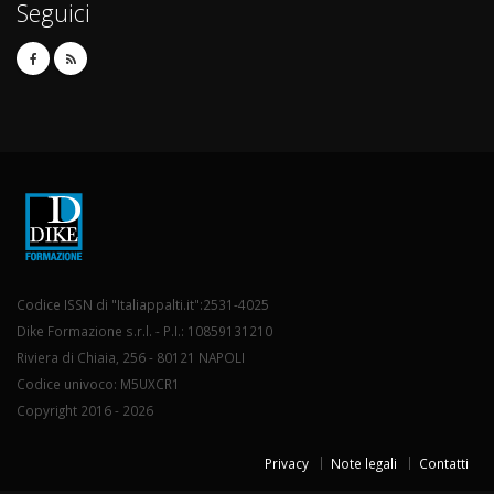
Seguici
Codice ISSN di "Italiappalti.it":2531-4025
Dike Formazione s.r.l. - P.I.: 10859131210
Riviera di Chiaia, 256 - 80121 NAPOLI
Codice univoco: M5UXCR1
Copyright 2016 - 2026
Privacy
Note legali
Contatti