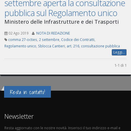
settembre aperta la consultazione
pubblica sul Regolamento unico
Ministero delle Infrastrutture e dei Trasporti
02 Ago 2019
NOTA DI REDAZIONE
comma 27-octies
,
2 settembre
,
Codice dei Contratti
,
Regolamento unico
,
Sblocca Cantieri
,
art. 216
,
consultazione pubblica
Leggi...
1-1 di 1
Resta in contatto!
Newsletter
Resta aggiornato con le nostre novità. Inserisci il tuo indirizzo e-mail e