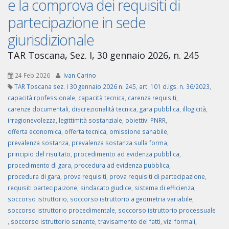
e la comprova dei requisiti di
partecipazione in sede
giurisdizionale
TAR Toscana, Sez. I, 30 gennaio 2026, n. 245
24 Feb 2026
Ivan Carino
TAR Toscana sez. I 30 gennaio 2026 n. 245
,
art. 101 d.lgs. n. 36/2023
,
capacità rpofessionale
,
capacità tecnica
,
carenza requisiti
,
carenze documentali
,
discrezionalità tecnica
,
gara pubblica
,
illogicità
,
irragionevolezza
,
legittimità sostanziale
,
obiettivi PNRR
,
offerta economica
,
offerta tecnica
,
omissione sanabile
,
prevalenza sostanza
,
prevalenza sostanza sulla forma
,
principio del risultato
,
procedimento ad evidenza pubblica
,
procedimento di gara
,
procedura ad evidenza pubblica
,
procedura di gara
,
prova requisiti
,
prova requisiti di partecipazione
,
requisiti partecipaizone
,
sindacato giudice
,
sistema di efficienza
,
soccorso istruttorio
,
soccorso istruttorio a geometria variabile
,
soccorso istruttorio procedimentale
,
soccorso istruttorio processuale
,
soccorso istruttorio sanante
,
travisamento dei fatti
,
vizi formali
,