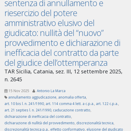
sentenza di annullamento e
riesercizio del potere
amministrativo elusivo del
giudicato: nullità del “nuovo”
provvedimento e dichiarazione di
inefficacia del contratto da parte
del giudice dell’ottemperanza
TAR Sicilia, Catania, sez. III, 12 settembre 2025,
n. 2645
15 Nov 2025
Antonio La Marca
annullamento aggiudicazione
,
anomalia offerta
,
art. 10 bis l. n. 241/1990
,
art. 114 comma 4 lett. a c.p.a.
,
art. 122 c.p.a.
,
art. 21 septies l. n. 241/1990
,
caducazione contratto
,
dichiarazione di inefficacia del contratto
,
dichiarazione di nullità del provvedimento
,
discrezionalità tecnica
,
discrezionalità tecnica p.a.
,
effetto conformativo
,
elusione del giudicato