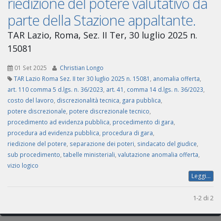
riedizione del potere valutativo da
parte della Stazione appaltante.
TAR Lazio, Roma, Sez. II Ter, 30 luglio 2025 n.
15081
01 Set 2025
Christian Longo
TAR Lazio Roma Sez. II ter 30 luglio 2025 n. 15081
,
anomalia offerta
,
art. 110 comma 5 d.lgs. n. 36/2023
,
art. 41
,
comma 14 d.lgs. n. 36/2023
,
costo del lavoro
,
discrezionalità tecnica
,
gara pubblica
,
potere discrezionale
,
potere discrezionale tecnico
,
procedimento ad evidenza pubblica
,
procedimento di gara
,
procedura ad evidenza pubblica
,
procedura di gara
,
riedizione del potere
,
separazione dei poteri
,
sindacato del giudice
,
sub procedimento
,
tabelle ministeriali
,
valutazione anomalia offerta
,
vizio logico
Leggi...
1-2 di 2