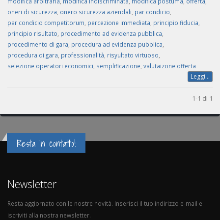
modifica arbitraria
,
modifica indiscriminata
,
modifica postuma
,
offerta
,
oneri di sicurezza
,
onero sicurezza aziendali
,
par condicio
,
par condicio competitorum
,
percezione immediata
,
principio fiducia
,
principio risultato
,
procedimento ad evidenza pubblica
,
procedimento di gara
,
procedura ad evidenza pubblica
,
procedura di gara
,
professionalità
,
risyultato virtuoso
,
selezione operatori economici
,
semplificazione
,
valutaizone offerta
Leggi...
1-1 di 1
Resta in contatto!
Newsletter
Resta aggiornato con le nostre novità. Inserisci il tuo indirizzo e-mail e
iscriviti alla nostra newsletter.