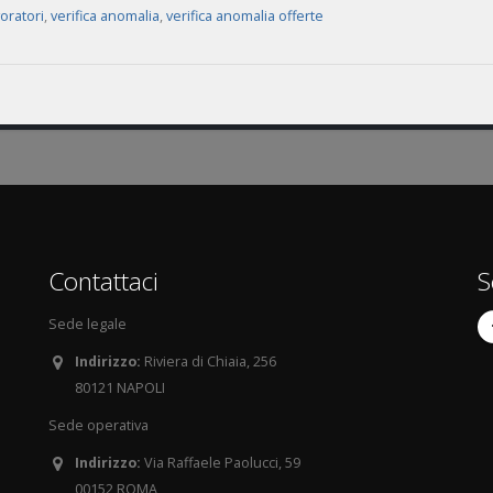
voratori
,
verifica anomalia
,
verifica anomalia offerte
Contattaci
S
Sede legale
Indirizzo:
Riviera di Chiaia, 256
80121 NAPOLI
Sede operativa
Indirizzo:
Via Raffaele Paolucci, 59
00152 ROMA