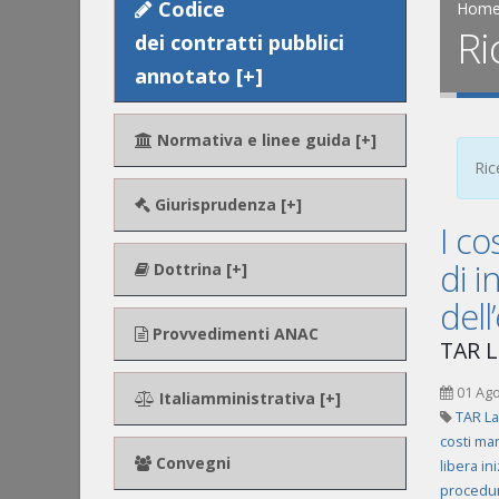
Codice
Hom
Ri
dei contratti pubblici
annotato [+]
Normativa e linee guida [+]
Ric
Giurisprudenza [+]
I co
di i
Dottrina [+]
dell
Provvedimenti ANAC
TAR La
01 Ag
Italiamministrativa [+]
TAR La
costi m
Convegni
libera in
procedur