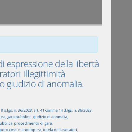
i espressione della libertà
tori: illegittimità
 giudizio di anomalia.
9 d.lgs. n. 36/2023
,
art. 41 comma 14 d.lgs. n. 36/2023
,
ura
,
gara pubblica
,
giudizio di anomalia
,
ubblica
,
procedimento di gara
,
poro costi manodopera
,
tutela dei lavoratori
,