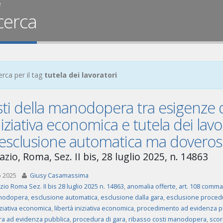
e
cerca
erca per il tag
tutela dei lavoratori
sti della manodopera tra esigenze d
niziativa economica e tutela dei lavora
’esclusione automatica ma doveroso
zio, Roma, Sez. II bis, 28 luglio 2025, n. 14863
o 2025
Giusy Casamassima
zio Roma Sez. II bis 28 luglio 2025 n. 14863
,
anomalia offerte
,
art. 108 comma 
anodopera
,
esclusione automatica
,
esclusione dalla gara
,
esclusione proced
iziativa economica
,
libertà iniziativa economica
,
procedimento ad evidenza p
a ad evidenza pubblica
,
procedura di gara
,
ribasso costi manodopera
,
scor