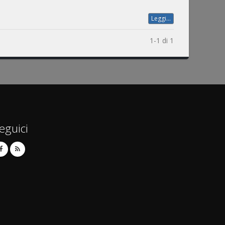
Leggi...
1-1 di 1
eguici