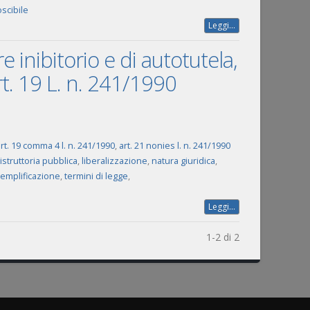
oscibile
Leggi...
e inibitorio e di autotutela,
art. 19 L. n. 241/1990
rt. 19 comma 4 l. n. 241/1990
,
art. 21 nonies l. n. 241/1990
istruttoria pubblica
,
liberalizzazione
,
natura giuridica
,
emplificazione
,
termini di legge
,
Leggi...
1-2 di 2