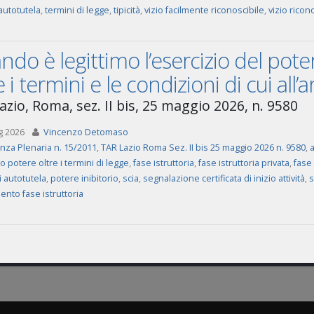
autotutela
,
termini di legge
,
tipicità
,
vizio facilmente riconoscibile
,
vizio ricon
do è legittimo l’esercizio del poter
e i termini e le condizioni di cui all’
azio, Roma, sez. II bis, 25 maggio 2026, n. 9580
g 2026
Vincenzo Detomaso
za Plenaria n. 15/2011
,
TAR Lazio Roma Sez. II bis 25 maggio 2026 n. 9580
,
a
o potere oltre i termini di legge
,
fase istruttoria
,
fase istruttoria privata
,
fase 
i autotutela
,
potere inibitorio
,
scia
,
segnalazione certificata di inizio attività
,
s
ento fase istruttoria