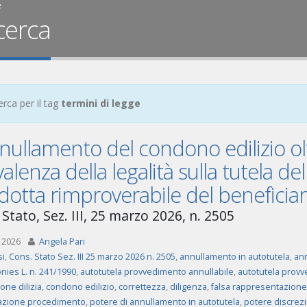
e
cerca
erca per il tag
termini di legge
nullamento del condono edilizio oltr
alenza della legalità sulla tutela de
otta rimproverabile del beneficiar
Stato, Sez. III, 25 marzo 2026, n. 2505
 2026
Angela Pari
i
,
Cons. Stato Sez. III 25 marzo 2026 n. 2505
,
annullamento in autotutela
,
ann
onies L. n. 241/1990
,
autotutela provvedimento annullabile
,
autotutela provv
one dilizia
,
condono edilizio
,
correttezza
,
diligenza
,
falsa rappresentazione
azione procedimento
,
potere di annullamento in autotutela
,
potere discrez