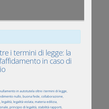
e i termini di legge: la
ll’affidamento in caso di
io
ullamento in autotutela oltre i termini di legge
,
edimento nullo
,
buona fede
,
collaborazione
,
,
legalità
,
legalità violata
,
materia edilizia
,
ionale
,
principio di legalità
,
stabilità rapporti
,