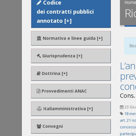
Codice
Hom
Ri
dei contratti pubblici
annotato [+]
Normativa e linee guida [+]
Ric
Giurisprudenza [+]
L’an
prev
Dottrina [+]
cond
Provvedimenti ANAC
Cons. 
23 Giu
Italiamministrativa [+]
18 mes
art. 21 n
Convegni
concessi
partecip