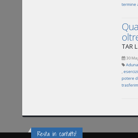
termine 
Quan
oltr
TAR L
30 Ma
Adunan
,
esercizi
potere d
trasferim
Resta in contatto!