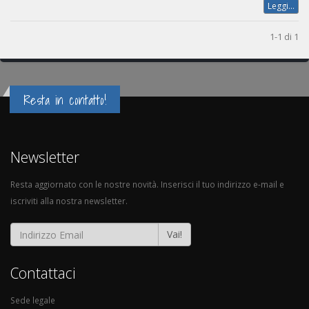
Leggi...
1-1 di 1
Resta in contatto!
Newsletter
Resta aggiornato con le nostre novità. Inserisci il tuo indirizzo e-mail e
iscriviti alla nostra newsletter.
Vai!
Contattaci
Sede legale