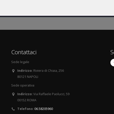
Contattaci
S
Sede legale
Indirizzo:
Riviera di Chiaia, 256
80121 NAPOLI
Sede operativa
Indirizzo:
Via Raffaele Paolucci, 59
00152 ROMA
Telefono:
06.58205960