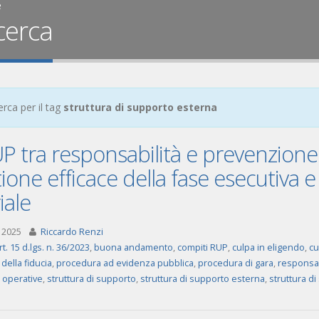
e
cerca
erca per il tag
struttura di supporto esterna
UP tra responsabilità e prevenzione:
ione efficace della fase esecutiva e
iale
 2025
Riccardo Renzi
rt. 15 d.lgs. n. 36/2023
,
buona andamento
,
compiti RUP
,
culpa in eligendo
,
cu
 della fiducia
,
procedura ad evidenza pubblica
,
procedura di gara
,
responsab
e operative
,
struttura di supporto
,
struttura di supporto esterna
,
struttura d