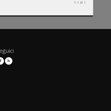
1-1 di 1
eguici