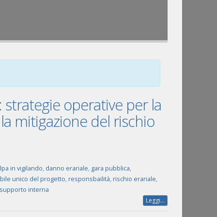
 strategie operative per la
 la mitigazione del rischio
lpa in vigilando
,
danno erariale
,
gara pubblica
,
ile unico del progetto
,
responsbailità
,
rischio erariale
,
i supporto interna
Leggi...