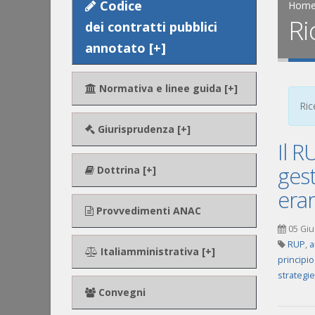
Codice
Hom
Ri
dei contratti pubblici
annotato [+]
Normativa e linee guida [+]
Ric
Giurisprudenza [+]
Il R
gest
Dottrina [+]
erar
Provvedimenti ANAC
05 Giu
RUP
,
a
Italiamministrativa [+]
principio
strategi
Convegni