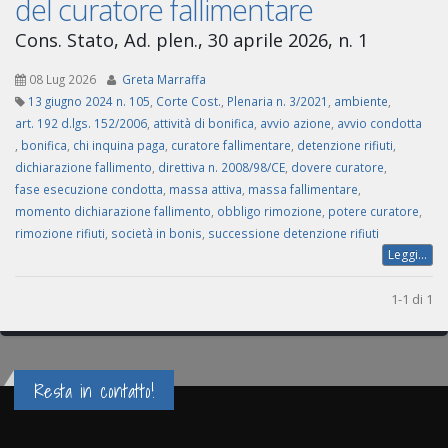
del curatore fallimentare
Cons. Stato, Ad. plen., 30 aprile 2026, n. 1
08 Lug 2026
Greta Marraffa
13 giugno 2024 n. 105
,
Corte Cost.
,
Plenaria n. 3/2021
,
ambiente
,
art. 192 d.lgs. 152/2006
,
attività di bonifica
,
avvio azione
,
avvio condotta
,
bonifica
,
chi inquina paga
,
curatore fallimentare
,
detenzione rifiuti
,
dichiarazione fallimento
,
direttiva n. 2008/98/CE
,
dovere curatore
,
fase esecuzione condotta
,
massa attiva
,
massa fallimentare
,
momento dichiarazione fallimento
,
obbligo rimozione
,
potere curatore
,
rimozione rifiuti
,
società in bonis
,
successione detenzione rifiuti
Leggi...
1-1 di 1
Resta in contatto!