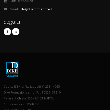
Fax:
06.58202203
Email:
info@dikeformazione.it
Seguici
Codice ISSN di "Italiappalti.it":2531-4025
Dike Formazione s.r.l. - P.I.: 10859131210
Riviera di Chiaia, 256 - 80121 NAPOLI
Codice univoco: M5UXCR1