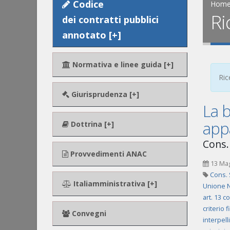
Codice
Hom
Ri
dei contratti pubblici
annotato [+]
Normativa e linee guida [+]
Ric
Giurisprudenza [+]
La b
appa
Dottrina [+]
Cons. 
Provvedimenti ANAC
13 Ma
Cons. 
Italiamministrativa [+]
Unione N
art. 13 c
criterio f
Convegni
interpelli