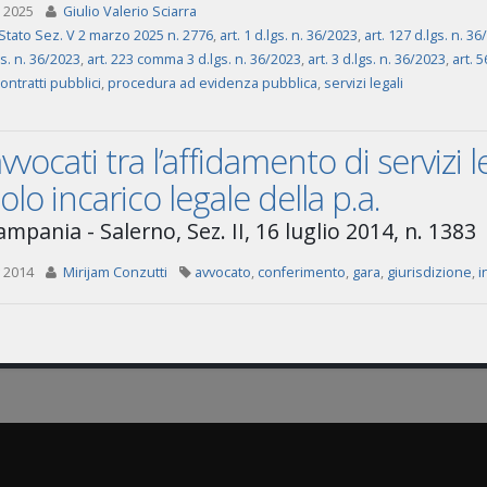
 2025
Giulio Valerio Sciarra
Stato Sez. V 2 marzo 2025 n. 2776
,
art. 1 d.lgs. n. 36/2023
,
art. 127 d.lgs. n. 3
gs. n. 36/2023
,
art. 223 comma 3 d.lgs. n. 36/2023
,
art. 3 d.lgs. n. 36/2023
,
art. 5
contratti pubblici
,
procedura ad evidenza pubblica
,
servizi legali
avvocati tra l’affidamento di servizi 
olo incarico legale della p.a.
mpania - Salerno, Sez. II, 16 luglio 2014, n. 1383
 2014
Mirijam Conzutti
avvocato
,
conferimento
,
gara
,
giurisdizione
,
i