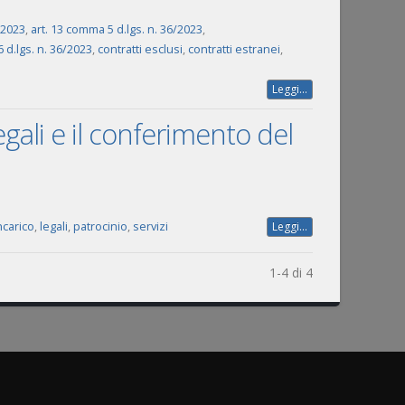
6/2023
,
art. 13 comma 5 d.lgs. n. 36/2023
,
6 d.lgs. n. 36/2023
,
contratti esclusi
,
contratti estranei
,
Leggi...
legali e il conferimento del
ncarico
,
legali
,
patrocinio
,
servizi
Leggi...
1-4 di 4