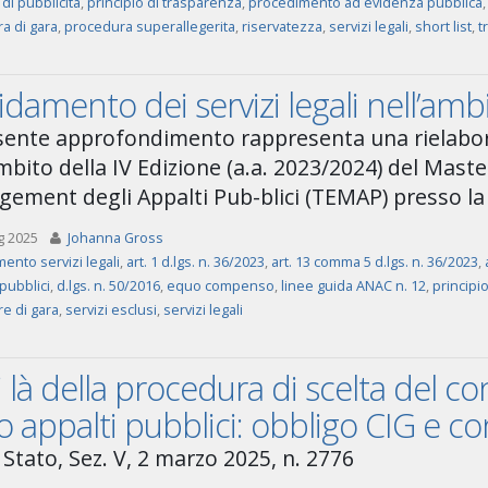
 di pubblicità
,
principio di trasparenza
,
procedimento ad evidenza pubblica
a di gara
,
procedura superallegerita
,
riservatezza
,
servizi legali
,
short list
,
t
fidamento dei servizi legali nell’amb
esente approfondimento rappresenta una rielabor
mbito della IV Edizione (a.a. 2023/2024) del Master 
ement degli Appalti Pub-blici (TEMAP) presso la 
g 2025
Johanna Gross
mento servizi legali
,
art. 1 d.lgs. n. 36/2023
,
art. 13 comma 5 d.lgs. n. 36/2023
,
 pubblici
,
d.lgs. n. 50/2016
,
equo compenso
,
linee guida ANAC n. 12
,
principi
e di gara
,
servizi esclusi
,
servizi legali
i là della procedura di scelta del con
 appalti pubblici: obbligo CIG e co
 Stato, Sez. V, 2 marzo 2025, n. 2776