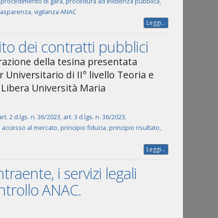
,
procedimento di gara
,
procedura ad evidenza pubblica
,
rasparenza
,
vigilanza ANAC
Leggi...
ito dei contratti pubblici
azione della tesina presentata
Universitario di II° livello Teoria e
Libera Università Maria
art. 2 d.lgs. n. 36/2023
,
art. 3 d.lgs. n. 36/2023
,
o accesso al mercato
,
principio fiducia
,
principio risultato
,
Leggi...
traente, i servizi legali
ntrollo ANAC.