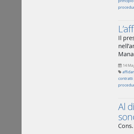
principio
procedur
L’af
Il pr
nell’a
Manag
14 Ma
affida
contratti
procedur
Al d
sono
Cons.