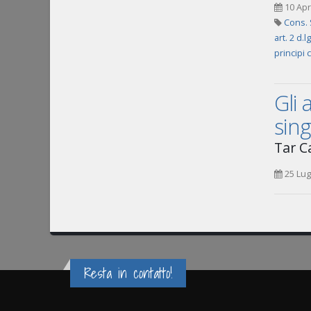
10 Apr
Cons. 
art. 2 d.l
principi 
Gli 
sing
Tar Ca
25 Lug
Resta in contatto!