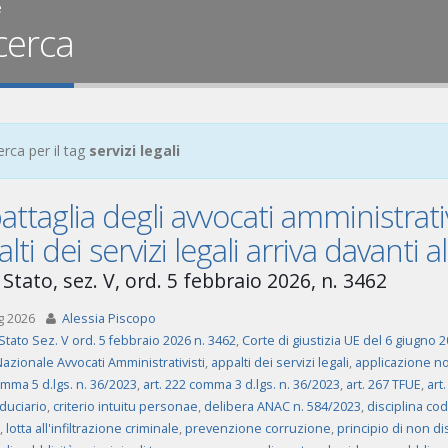
e
cerca
erca per il tag
servizi legali
attaglia degli avvocati amministrativ
lti dei servizi legali arriva davanti 
Stato, sez. V, ord. 5 febbraio 2026, n. 3462
g 2026
Alessia Piscopo
Stato Sez. V ord. 5 febbraio 2026 n. 3462
,
Corte di giustizia UE del 6 giugno 
azionale Avvocati Amministrativisti
,
appalti dei servizi legali
,
applicazione no
omma 5 d.lgs. n. 36/2023
,
art. 222 comma 3 d.lgs. n. 36/2023
,
art. 267 TFUE
,
art
iduciario
,
criterio intuitu personae
,
delibera ANAC n. 584/2023
,
disciplina cod
,
lotta all'infiltrazione criminale
,
prevenzione corruzione
,
principio di non d