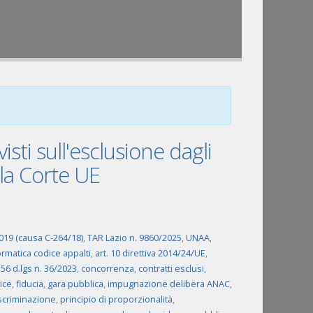
isti sull'esclusione dagli
alla Corte UE
2019 (causa C-264/18)
,
TAR Lazio n. 9860/2025
,
UNAA
,
rmatica codice appalti
,
art. 10 direttiva 2014/24/UE
,
. 56 d.lgs n. 36/2023
,
concorrenza
,
contratti esclusi
,
ice
,
fiducia
,
gara pubblica
,
impugnazione delibera ANAC
,
iscriminazione
,
principio di proporzionalità
,