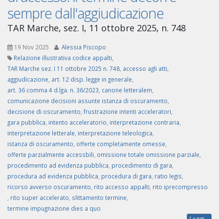
sempre dall'aggiudicazione
TAR Marche, sez. I, 11 ottobre 2025, n. 748
19 Nov 2025
Alessia Piscopo
Relazione illustrativa codice appalti
,
TAR Marche sez. I 11 ottobre 2025 n. 748
,
accesso agli atti
,
aggiudicazione
,
art. 12 disp. legge in generale
,
art. 36 comma 4 d.lga. n. 36/2023
,
canone letteralem
,
comunicazione decisioni assunte istanza di oscuramento
,
decisione di oscuramento
,
frustrazione intenti acceleratori
,
gara pubblica
,
intento acceleratorio
,
interpretazione contraria
,
interpretazione letterale
,
interpretazione teleologica
,
istanza di oscuramento
,
offerte completamente omesse
,
offerte parzialmente accessbili
,
omissione totale omissione parziale
,
procedimento ad evidenza pubblica
,
procedimento di gara
,
procedura ad evidenza pubblica
,
procedura di gara
,
ratio legis
,
ricorso avverso oscuramento
,
rito accesso appalti
,
rito iprecompresso
,
rito super accelerato
,
slittamento termine
,
termine impugnazione dies a quo
Leggi...