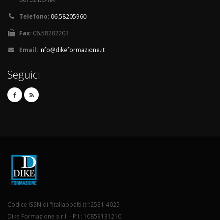
Telefono:
06.58205960
Fax:
06.58202203
Email:
info@dikeformazione.it
Seguici
Codice ISSN di "Italiappalti.it":2531-4025
Dike Formazione s.r.l. - P.I.: 10859131210