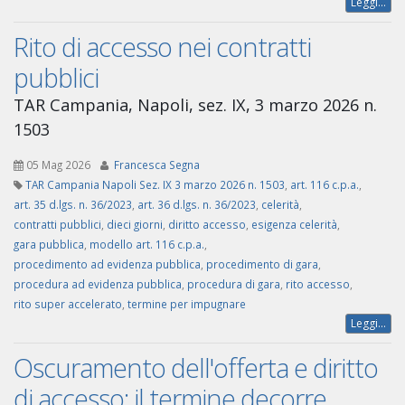
Leggi...
Rito di accesso nei contratti
pubblici
TAR Campania, Napoli, sez. IX, 3 marzo 2026 n.
1503
05 Mag 2026
Francesca Segna
TAR Campania Napoli Sez. IX 3 marzo 2026 n. 1503
,
art. 116 c.p.a.
,
art. 35 d.lgs. n. 36/2023
,
art. 36 d.lgs. n. 36/2023
,
celerità
,
contratti pubblici
,
dieci giorni
,
diritto accesso
,
esigenza celerità
,
gara pubblica
,
modello art. 116 c.p.a.
,
procedimento ad evidenza pubblica
,
procedimento di gara
,
procedura ad evidenza pubblica
,
procedura di gara
,
rito accesso
,
rito super accelerato
,
termine per impugnare
Leggi...
Oscuramento dell'offerta e diritto
di accesso: il termine decorre