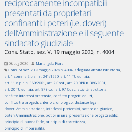
reciprocamente incompatibili
presentati da proprietari
confinanti: i poteri (i.e. doveri)
dell’Amministrazione e il seguente
sindacato giudiziale
Cons. Stato, sez. V, 19 maggio 2026, n. 4004
08 Lug 2026
Mariangela Fiore
Cons. St sez. V 19 maggio 2026 n. 4004
,
adeguata attività istruttoria
,
art. 1 comma 2 bis l. n. 241/1990
,
art. 11 TU edilizia
,
art. 11 d.p.r. n. 380/2001
,
art. 2 Cost.
,
art. 20 DPR n. 380/2001
,
art. 20 TU edilizia
,
art. 873 c.c.
,
art. 97 Cost.
,
attività istruttoria
,
conflitto interessi pretensivi
,
conflitto progetti edilizi
,
conflitto tra progetti
,
criterio cronologico
,
distanze legali
,
doveri Amministrazione
,
interfessi pretensivi
,
potere del giudice
,
poteri Amministrazione
,
potior in iure
,
presentazione progetti edilizi
,
principio di buona fede
,
principio di correttezza
,
principio di imparzialità
,