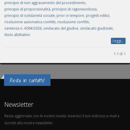
principio di non aggravamento del procedimento
,
principio di proporzionalità
,
principio di ragionevolezza
,
principio di solidarietà sociale
,
prior in tempore
,
progetti edilizi
,
risoluzione automatica conflitti
,
risoluzione conflitti
,
sentenza n. 4004/2026
,
sindacato del giudice
,
sindacato giudiziale
,
titolo abilitativo
Leggi...
1-1 di 1
Resta in contatto!
Newsletter
Resta aggiornato con le nostre novità. Inserisci il tuo indirizzo e-mail e
iscriviti alla nostra newsletter.