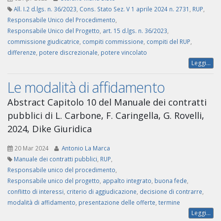
All. I.2 d.lgs. n. 36/2023
,
Cons. Stato Sez. V 1 aprile 2024 n. 2731
,
RUP
,
Responsabile Unico del Procedimento
,
Responsabile Unico del Progetto
,
art. 15 d.lgs. n. 36/2023
,
commissione giudicatrice
,
compiti commissione
,
compiti del RUP
,
differenze
,
potere discrezionale
,
potere vincolato
Leggi...
Le modalità di affidamento
Abstract Capitolo 10 del Manuale dei contratti
pubblici di L. Carbone, F. Caringella, G. Rovelli,
2024, Dike Giuridica
20 Mar 2024
Antonio La Marca
Manuale dei contratti pubblici
,
RUP
,
Responsabile unico del procedimento
,
Responsabile unico del progetto
,
appalto integrato
,
buona fede
,
conflitto di interessi
,
criterio di aggiudicazione
,
decisione di contrarre
,
modalità di affidamento
,
presentazione delle offerte
,
termine
Leggi...