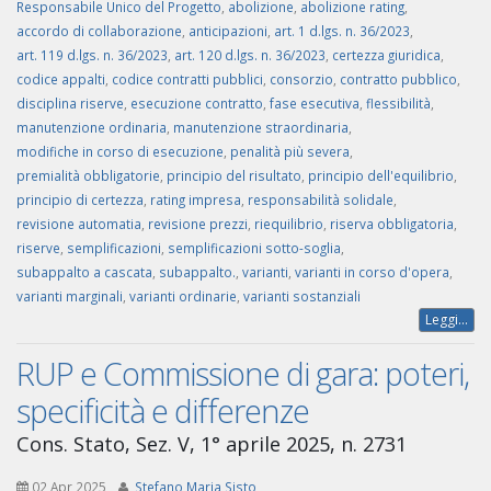
Responsabile Unico del Progetto
,
abolizione
,
abolizione rating
,
accordo di collaborazione
,
anticipazioni
,
art. 1 d.lgs. n. 36/2023
,
art. 119 d.lgs. n. 36/2023
,
art. 120 d.lgs. n. 36/2023
,
certezza giuridica
,
codice appalti
,
codice contratti pubblici
,
consorzio
,
contratto pubblico
,
disciplina riserve
,
esecuzione contratto
,
fase esecutiva
,
flessibilità
,
manutenzione ordinaria
,
manutenzione straordinaria
,
modifiche in corso di esecuzione
,
penalità più severa
,
premialità obbligatorie
,
principio del risultato
,
principio dell'equilibrio
,
principio di certezza
,
rating impresa
,
responsabilità solidale
,
revisione automatia
,
revisione prezzi
,
riequilibrio
,
riserva obbligatoria
,
riserve
,
semplificazioni
,
semplificazioni sotto-soglia
,
subappalto a cascata
,
subappalto.
,
varianti
,
varianti in corso d'opera
,
varianti marginali
,
varianti ordinarie
,
varianti sostanziali
Leggi...
RUP e Commissione di gara: poteri,
specificità e differenze
Cons. Stato, Sez. V, 1° aprile 2025, n. 2731
02 Apr 2025
Stefano Maria Sisto