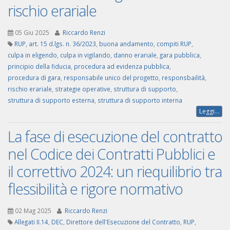
rischio erariale
05 Giu 2025
Riccardo Renzi
RUP
,
art. 15 d.lgs. n. 36/2023
,
buona andamento
,
compiti RUP
,
culpa in eligendo
,
culpa in vigilando
,
danno erariale
,
gara pubblica
,
principio della fiducia
,
procedura ad evidenza pubblica
,
procedura di gara
,
responsabile unico del progetto
,
responsbailità
,
rischio erariale
,
strategie operative
,
struttura di supporto
,
struttura di supporto esterna
,
struttura di supporto interna
Leggi...
La fase di esecuzione del contratto
nel Codice dei Contratti Pubblici e
il correttivo 2024: un riequilibrio tra
flessibilità e rigore normativo
02 Mag 2025
Riccardo Renzi
Allegati II.14
,
DEC
,
Direttore dell'Esecuzione del Contratto
,
RUP
,