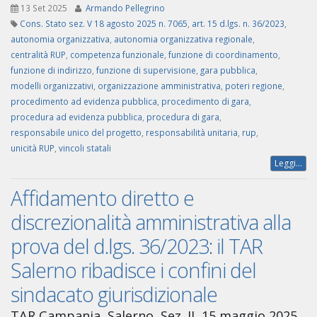
13 Set 2025
Armando Pellegrino
Cons. Stato sez. V 18 agosto 2025 n. 7065
,
art. 15 d.lgs. n. 36/2023
,
autonomia organizzativa
,
autonomia organizzativa regionale
,
centralità RUP
,
competenza funzionale
,
funzione di coordinamento
,
funzione di indirizzo
,
funzione di supervisione
,
gara pubblica
,
modelli organizzativi
,
organizzazione amministrativa
,
poteri regione
,
procedimento ad evidenza pubblica
,
procedimento di gara
,
procedura ad evidenza pubblica
,
procedura di gara
,
responsabile unico del progetto
,
responsabilità unitaria
,
rup
,
unicità RUP
,
vincoli statali
Leggi...
Affidamento diretto e
discrezionalità amministrativa alla
prova del d.lgs. 36/2023: il TAR
Salerno ribadisce i confini del
sindacato giurisdizionale
TAR Campania, Salerno, Sez. II, 15 maggio 2025,