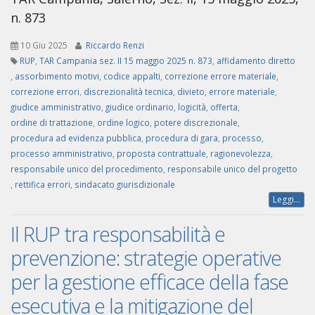
n. 873
10 Giu 2025
Riccardo Renzi
RUP
,
TAR Campania sez. II 15 maggio 2025 n. 873
,
affidamento diretto
,
assorbimento motivi
,
codice appalti
,
correzione errore materiale
,
correzione errori
,
discrezionalità tecnica
,
divieto
,
errore materiale
,
giudice amministrativo
,
giudice ordinario
,
logicità
,
offerta
,
ordine di trattazione
,
ordine logico
,
potere discrezionale
,
procedura ad evidenza pubblica
,
procedura di gara
,
processo
,
processo amministrativo
,
proposta contrattuale
,
ragionevolezza
,
responsabile unico del procedimento
,
responsabile unico del progetto
,
rettifica errori
,
sindacato giurisdizionale
Leggi...
Il RUP tra responsabilità e
prevenzione: strategie operative
per la gestione efficace della fase
esecutiva e la mitigazione del