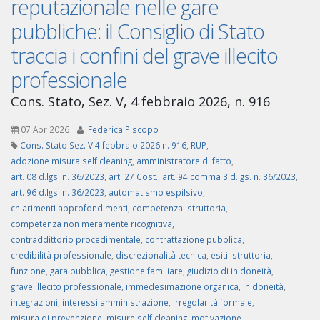
reputazionale nelle gare
pubbliche: il Consiglio di Stato
traccia i confini del grave illecito
professionale
Cons. Stato, Sez. V, 4 febbraio 2026, n. 916
07 Apr 2026
Federica Piscopo
Cons. Stato Sez. V 4 febbraio 2026 n. 916
,
RUP
,
adozione misura self cleaning
,
amministratore di fatto
,
art. 08 d.lgs. n. 36/2023
,
art. 27 Cost.
,
art. 94 comma 3 d.lgs. n. 36/2023
,
art. 96 d.lgs. n. 36/2023
,
automatismo espilsivo
,
chiarimenti approfondimenti
,
competenza istruttoria
,
competenza non meramente ricognitiva
,
contraddittorio procedimentale
,
contrattazione pubblica
,
credibilità professionale
,
discrezionalità tecnica
,
esiti istruttoria
,
funzione
,
gara pubblica
,
gestione familiare
,
giudizio di inidoneità
,
grave illecito professionale
,
immedesimazione organica
,
inidoneità
,
integrazioni
,
interessi amministrazione
,
irregolarità formale
,
misura di prevenzione
,
misure self cleaning
,
motivazione
,