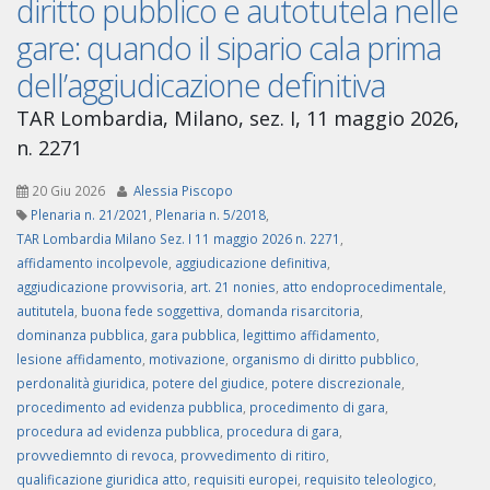
diritto pubblico e autotutela nelle
gare: quando il sipario cala prima
dell’aggiudicazione definitiva
TAR Lombardia, Milano, sez. I, 11 maggio 2026,
n. 2271
20 Giu 2026
Alessia Piscopo
Plenaria n. 21/2021
,
Plenaria n. 5/2018
,
TAR Lombardia Milano Sez. I 11 maggio 2026 n. 2271
,
affidamento incolpevole
,
aggiudicazione definitiva
,
aggiudicazione provvisoria
,
art. 21 nonies
,
atto endoprocedimentale
,
autitutela
,
buona fede soggettiva
,
domanda risarcitoria
,
dominanza pubblica
,
gara pubblica
,
legittimo affidamento
,
lesione affidamento
,
motivazione
,
organismo di diritto pubblico
,
perdonalità giuridica
,
potere del giudice
,
potere discrezionale
,
procedimento ad evidenza pubblica
,
procedimento di gara
,
procedura ad evidenza pubblica
,
procedura di gara
,
provvediemnto di revoca
,
provvedimento di ritiro
,
qualificazione giuridica atto
,
requisiti europei
,
requisito teleologico
,