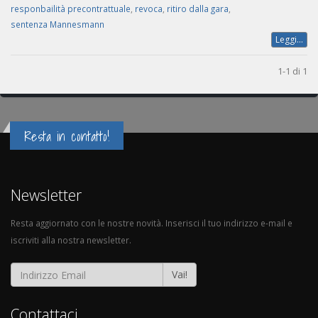
responbailità precontrattuale
,
revoca
,
ritiro dalla gara
,
sentenza Mannesmann
Leggi...
1-1 di 1
Resta in contatto!
Newsletter
Resta aggiornato con le nostre novità. Inserisci il tuo indirizzo e-mail e
iscriviti alla nostra newsletter.
Vai!
Contattaci