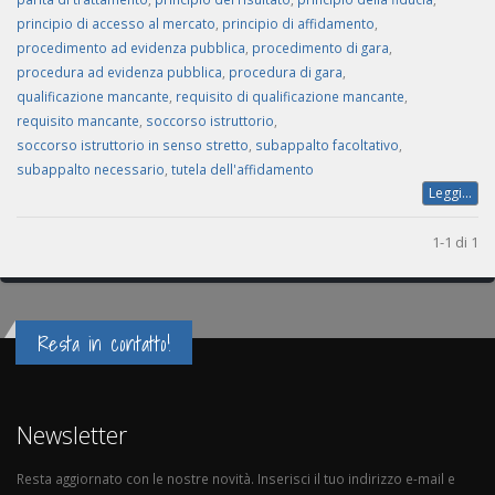
principio di accesso al mercato
,
principio di affidamento
,
procedimento ad evidenza pubblica
,
procedimento di gara
,
procedura ad evidenza pubblica
,
procedura di gara
,
qualificazione mancante
,
requisito di qualificazione mancante
,
requisito mancante
,
soccorso istruttorio
,
soccorso istruttorio in senso stretto
,
subappalto facoltativo
,
subappalto necessario
,
tutela dell'affidamento
Leggi...
1-1 di 1
Resta in contatto!
Newsletter
Resta aggiornato con le nostre novità. Inserisci il tuo indirizzo e-mail e