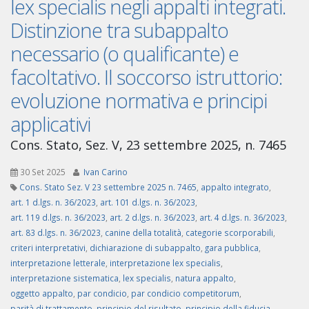
lex specialis negli appalti integrati.
Distinzione tra subappalto
necessario (o qualificante) e
facoltativo. Il soccorso istruttorio:
evoluzione normativa e principi
applicativi
Cons. Stato, Sez. V, 23 settembre 2025, n. 7465
30 Set 2025
Ivan Carino
Cons. Stato Sez. V 23 settembre 2025 n. 7465
,
appalto integrato
,
art. 1 d.lgs. n. 36/2023
,
art. 101 d.lgs. n. 36/2023
,
art. 119 d.lgs. n. 36/2023
,
art. 2 d.lgs. n. 36/2023
,
art. 4 d.lgs. n. 36/2023
,
art. 83 d.lgs. n. 36/2023
,
canine della totalità
,
categorie scorporabili
,
criteri interpretativi
,
dichiarazione di subappalto
,
gara pubblica
,
interpretazione letterale
,
interpretazione lex specialis
,
interpretazione sistematica
,
lex specialis
,
natura appalto
,
oggetto appalto
,
par condicio
,
par condicio competitorum
,
parità di trattamento
,
principio del risultato
,
principio della fiducia
,