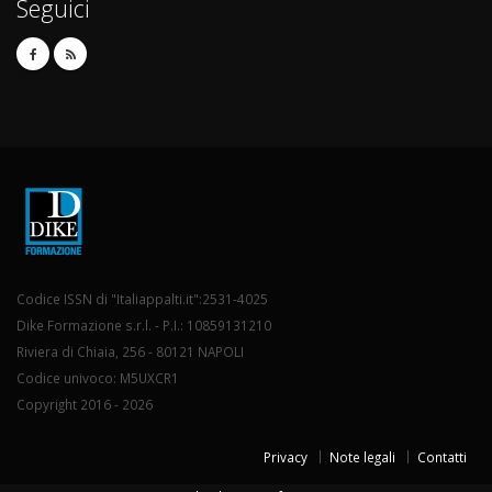
Seguici
Codice ISSN di "Italiappalti.it":2531-4025
Dike Formazione s.r.l. - P.I.: 10859131210
Riviera di Chiaia, 256 - 80121 NAPOLI
Codice univoco: M5UXCR1
Copyright 2016 - 2026
Privacy
Note legali
Contatti