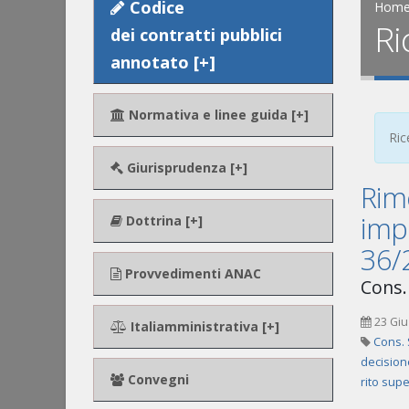
Codice
Hom
Ri
dei contratti pubblici
annotato [+]
Normativa e linee guida [+]
Ric
Giurisprudenza [+]
Rime
impu
Dottrina [+]
36/
Provvedimenti ANAC
Cons. 
23 Giu
Italiamministrativa [+]
Cons. 
decisio
Convegni
rito supe