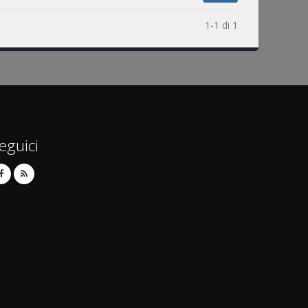
1-1 di 1
eguici