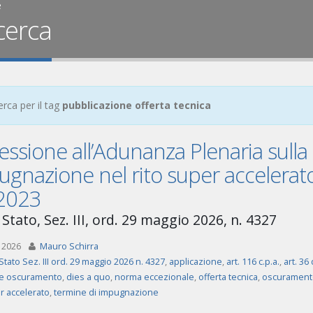
e
cerca
erca per il tag
pubblicazione offerta tecnica
ssione all’Adunanza Plenaria sulla
gnazione nel rito super accelerato e
2023
Stato, Sez. III, ord. 29 maggio 2026, n. 4327
 2026
Mauro Schirra
Stato Sez. III ord. 29 maggio 2026 n. 4327
,
applicazione
,
art. 116 c.p.a.
,
art. 36
ne oscuramento
,
dies a quo
,
norma eccezionale
,
offerta tecnica
,
oscurament
r accelerato
,
termine di impugnazione