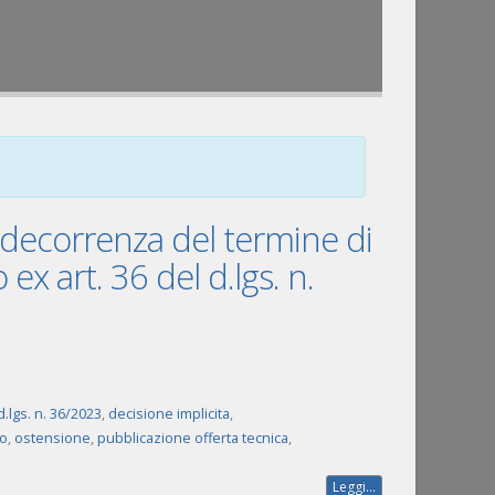
 decorrenza del termine di
x art. 36 del d.lgs. n.
 d.lgs. n. 36/2023
,
decisione implicita
,
o
,
ostensione
,
pubblicazione offerta tecnica
,
Leggi...