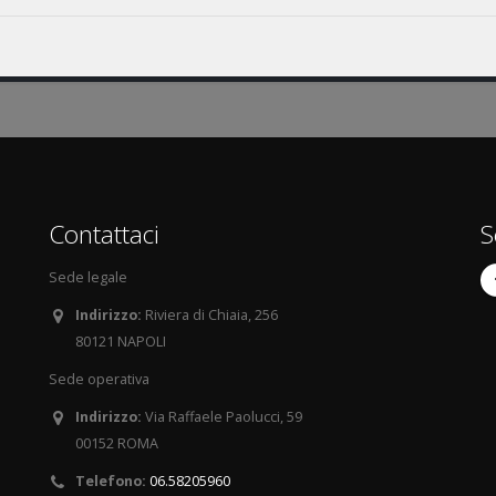
Contattaci
S
Sede legale
Indirizzo:
Riviera di Chiaia, 256
80121 NAPOLI
Sede operativa
Indirizzo:
Via Raffaele Paolucci, 59
00152 ROMA
Telefono:
06.58205960