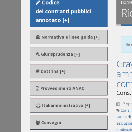
Codice
Hom
Ri
dei contratti pubblici
annotato [+]
Normativa e linee guida [+]
Ric
Giurisprudenza [+]
Grav
ammi
Dottrina [+]
con
Provvedimenti ANAC
Cons.
17 Apr
Italiamministrativa [+]
Cons. 
causa di
Convegni
esclusio
motivazi