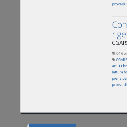
procedur
Cond
rige
CGARS
04 Ge
CGARS
art. 11 b
lettura f
piena pa
provvedi