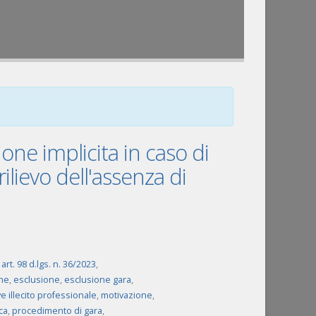
ione implicita in caso di
rilievo dell'assenza di
,
art. 98 d.lgs. n. 36/2023
,
ne
,
esclusione
,
esclusione gara
,
e illecito professionale
,
motivazione
,
ca
,
procedimento di gara
,