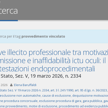
e
cerca
erca per il tag
provvedimento vincolato
e illecito professionale tra motivaz
ssione e inaffidabilità ictu oculi: il 
testazioni endoprocedimentali
 Stato, Sez. V, 19 marzo 2026, n. 2334
 2026
Elena Baruffaldi
Stato Sez. V 19 marzo 2026 n. 2334
,
art. 3 l. 241/1990
,
art. 95 d.lgs. n. 36/2023
 esclusione non automatiche
,
cause di esclusione
,
dequotazione motivazio
ne procedura concorsuale
,
esclusione procedura di gara
,
gara pubblica
,
gav
one provvedimento
,
motivi di esclusione
,
procedimento ad evidenza pubbli