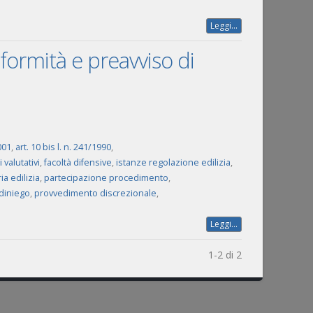
Leggi...
formità e preavviso di
001
,
art. 10 bis l. n. 241/1990
,
 valutativi
,
facoltà difensive
,
istanze regolazione edilizia
,
ia edilizia
,
partecipazione procedimento
,
diniego
,
provvedimento discrezionale
,
Leggi...
1-2 di 2