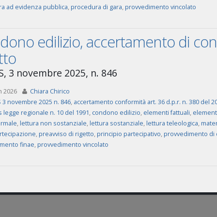
a ad evidenza pubblica
,
procedura di gara
,
provvedimento vincolato
ono edilizio, accertamento di con
tto
, 3 novembre 2025, n. 846
n 2026
Chiara Chirico
 3 novembre 2025 n. 846
,
accertamento conformità art. 36 d.p.r. n. 380 del 2
is legge regionale n. 10 del 1991
,
condono edilizio
,
elementi fattuali
,
elementi
ormale
,
lettura non sostanziale
,
lettura sostanziale
,
lettura teleologica
,
mater
rtecipazione
,
preavviso di rigetto
,
principio partecipativo
,
provvedimento di 
mento finae
,
provvedimento vincolato