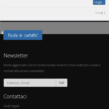
Leggi...
1-1 di 1
Resta in contatto!
Newsletter
Resta aggiornato con le nostre novità. Inserisci il tuo indirizzo e-mail e
iscriviti alla nostra newsletter.
Vai!
Contattaci
Sede legale