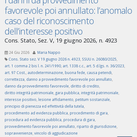
favorevole poi annullato: l’anomalo
caso del riconoscimento
dell’interesse positivo
Cons. Stato, Sez. V, 19 giugno 2026, n. 4923
24 Giu 2026
Maria Nappo
Cons. Stato sez. V 19 giugno 2026 n. 4923
,
SSUU n. 26080/2025
,
art. 1 comma 2 bis l. n. 241/1990
,
art. 1338 c.c.
,
art. 5 d.lgs. n. 36/2023
,
art. 97 Cost.
,
autodeterminazione
,
buona fede
,
causa petendi
,
correttezza
,
danno a provvedimento favorevole poi annullato
,
danno da provvedimento favorevole
,
diritto di credito
,
diritto integrità patrimoniale
,
gara pubblica
,
integrità patrimoniale
,
interesse positivo
,
lesione affidamento
,
petitum sostanziale
,
principio di pienezza ed effettività della tutela
,
procedimento ad evidenza pubblica
,
procedimento di gara
,
procedura ad evidenza pubblica
,
procedura di gara
,
provvedimento favorevole poi annullato
,
riparto di giurisdizione
,
sopravvenienze
,
vincolo di aggiudicazione