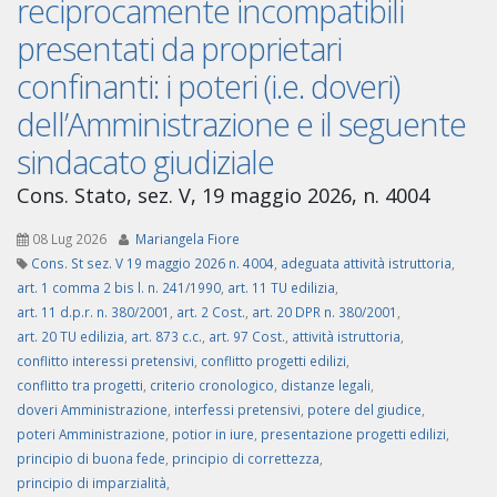
reciprocamente incompatibili
presentati da proprietari
confinanti: i poteri (i.e. doveri)
dell’Amministrazione e il seguente
sindacato giudiziale
Cons. Stato, sez. V, 19 maggio 2026, n. 4004
08 Lug 2026
Mariangela Fiore
Cons. St sez. V 19 maggio 2026 n. 4004
,
adeguata attività istruttoria
,
art. 1 comma 2 bis l. n. 241/1990
,
art. 11 TU edilizia
,
art. 11 d.p.r. n. 380/2001
,
art. 2 Cost.
,
art. 20 DPR n. 380/2001
,
art. 20 TU edilizia
,
art. 873 c.c.
,
art. 97 Cost.
,
attività istruttoria
,
conflitto interessi pretensivi
,
conflitto progetti edilizi
,
conflitto tra progetti
,
criterio cronologico
,
distanze legali
,
doveri Amministrazione
,
interfessi pretensivi
,
potere del giudice
,
poteri Amministrazione
,
potior in iure
,
presentazione progetti edilizi
,
principio di buona fede
,
principio di correttezza
,
principio di imparzialità
,