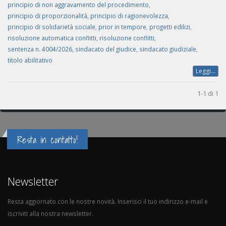
principio di non aggravamento del procedimento
,
principio di proporzionalità
,
principio di ragionevolezza
,
principio di solidarietà sociale
,
prior in tempore
,
progetti edilizi
,
risoluzione automatica conflitti
,
risoluzione conflitti
,
sentenza n. 4004/2026
,
sindacato del giudice
,
sindacato giudiziale
,
titolo abilitativo
Leggi...
1-1 di 1
Resta in contatto!
Newsletter
Resta aggiornato con le nostre novità. Inserisci il tuo indirizzo e-mail e
iscriviti alla nostra newsletter.