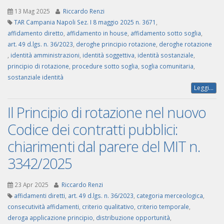
13 Mag 2025
Riccardo Renzi
TAR Campania Napoli Sez. I 8 maggio 2025 n. 3671
,
affidamento diretto
,
affidamento in house
,
affidamento sotto soglia
,
art. 49 d.lgs. n. 36/2023
,
deroghe principio rotazione
,
deroghe rotazione
,
identità amministrazioni
,
identità soggettiva
,
identità sostanziale
,
principio di rotazione
,
procedure sotto soglia
,
soglia comunitaria
,
sostanziale identità
Leggi...
Il Principio di rotazione nel nuovo
Codice dei contratti pubblici:
chiarimenti dal parere del MIT n.
3342/2025
23 Apr 2025
Riccardo Renzi
affidamenti diretti
,
art. 49 d.lgs. n. 36/2023
,
categoria merceologica
,
consecutività affidamenti
,
criterio qualitativo
,
criterio temporale
,
deroga applicazione principio
,
distribuzione opportunità
,