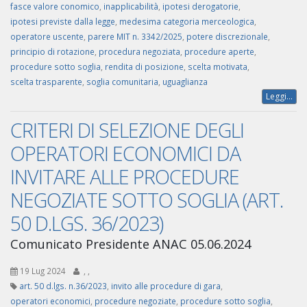
fasce valore conomico
,
inapplicabilità
,
ipotesi derogatorie
,
ipotesi previste dalla legge
,
medesima categoria merceologica
,
operatore uscente
,
parere MIT n. 3342/2025
,
potere discrezionale
,
principio di rotazione
,
procedura negoziata
,
procedure aperte
,
procedure sotto soglia
,
rendita di posizione
,
scelta motivata
,
scelta trasparente
,
soglia comunitaria
,
uguaglianza
Leggi...
CRITERI DI SELEZIONE DEGLI
OPERATORI ECONOMICI DA
INVITARE ALLE PROCEDURE
NEGOZIATE SOTTO SOGLIA (ART.
50 D.LGS. 36/2023)
Comunicato Presidente ANAC 05.06.2024
19 Lug 2024
,
,
art. 50 d.lgs. n.36/2023
,
invito alle procedure di gara
,
operatori economici
,
procedure negoziate
,
procedure sotto soglia
,