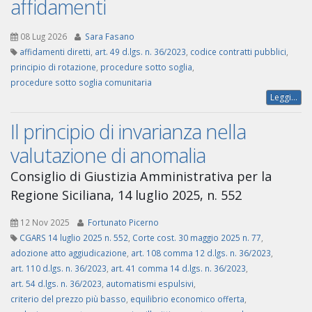
affidamenti
08 Lug 2026
Sara Fasano
affidamenti diretti
,
art. 49 d.lgs. n. 36/2023
,
codice contratti pubblici
,
principio di rotazione
,
procedure sotto soglia
,
procedure sotto soglia comunitaria
Leggi...
Il principio di invarianza nella
valutazione di anomalia
Consiglio di Giustizia Amministrativa per la
Regione Siciliana, 14 luglio 2025, n. 552
12 Nov 2025
Fortunato Picerno
CGARS 14 luglio 2025 n. 552
,
Corte cost. 30 maggio 2025 n. 77
,
adozione atto aggiudicazione
,
art. 108 comma 12 d.lgs. n. 36/2023
,
art. 110 d.lgs. n. 36/2023
,
art. 41 comma 14 d.lgs. n. 36/2023
,
art. 54 d.lgs. n. 36/2023
,
automatismi espulsivi
,
criterio del prezzo più basso
,
equilibrio economico offerta
,