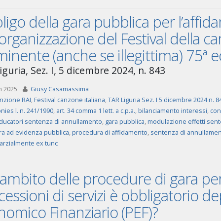
igo della gara pubblica per l’affi
’organizzazione del Festival della 
minente (anche se illegittima) 75ª e
guria, Sez. I, 5 dicembre 2024, n. 843
n 2025
Giusy Casamassima
nzione RAI
,
Festival canzone italiana
,
TAR Liguria Sez. I 5 dicembre 2024 n. 8
onies l. n. 241/1990
,
art. 34 comma 1 lett. a c.p.a.
,
bilanciamento interessi
,
con
caducatori sentenza di annullamento
,
gara pubblica
,
modulazione effetti sen
a ad evidenza pubblica
,
procedura di affidamento
,
sentenza di annullame
parzialmente ex tunc
’ambito delle procedure di gara per
essioni di servizi è obbligatorio de
omico Finanziario (PEF)?