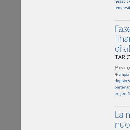
nesso c
tempesti
Fase
fina
di 
TAR C
05 Lug
ampia 
doppio 
partenar
project f
La m
nuov