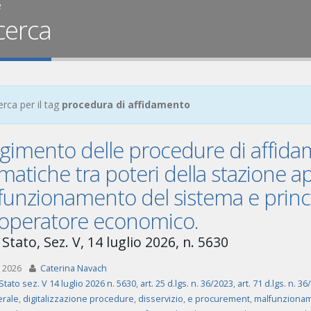
e
cerca
erca per il tag
procedura di affidamento
lgimento delle procedure di affid
matiche tra poteri della stazione a
unzionamento del sistema e princi
l’operatore economico.
Stato, Sez. V, 14 luglio 2026, n. 5630
 2026
Caterina Navach
Stato sez. V 14 luglio 2026 n. 5630
,
art. 25 d.lgs. n. 36/2023
,
art. 71 d.lgs. n. 3
erale
,
digitalizzazione procedure
,
disservizio
,
e procurement
,
malfunziona