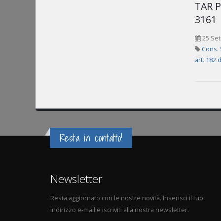
TAR Pu
3161
25 Set
Cons. 
art. 182 
Resta in contatto!
Newsletter
Resta aggiornato con le nostre novità. Inserisci il tuo
indirizzo e-mail e iscriviti alla nostra newsletter.