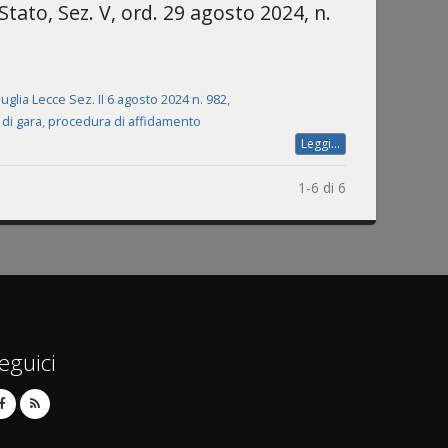
 Stato, Sez. V, ord. 29 agosto 2024, n.
uglia Lecce Sez. II 6 agosto 2024 n. 982
,
di gara
,
procedura di affidamento
Leggi...
1-6 di 6
eguici