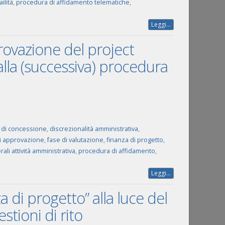
ilità
,
procedura di affidamento telematiche
,
Leggi...
rovazione del project
 alla (successiva) procedura
 di concessione
,
discrezionalità amministrativa
,
i approvazione
,
fase di valutazione
,
finanza di progetto
,
rali attività amministrativa
,
procedura di affidamento
,
Leggi...
a di progetto” alla luce del
stioni di rito