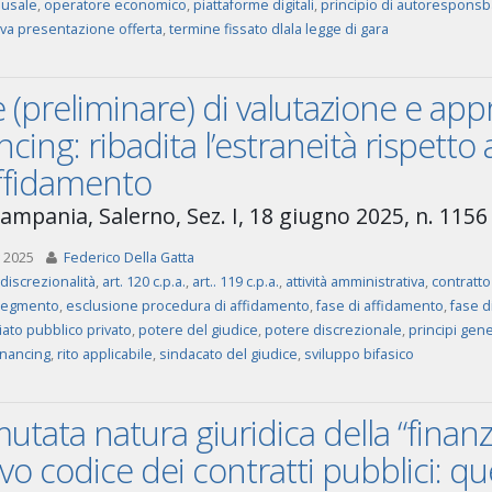
ausale
,
operatore economico
,
piattaforme digitali
,
principio di autoresponsba
va presentazione offerta
,
termine fissato dlala legge di gara
 (preliminare) di valutazione e app
ncing: ribadita l’estraneità rispetto
affidamento
ampania, Salerno, Sez. I, 18 giugno 2025, n. 1156
 2025
Federico Della Gatta
discrezionalità
,
art. 120 c.p.a.
,
art.. 119 c.p.a.
,
attività amministrativa
,
contratto
segmento
,
esclusione procedura di affidamento
,
fase di affidamento
,
fase d
iato pubblico privato
,
potere del giudice
,
potere discrezionale
,
principi gene
inancing
,
rito applicabile
,
sindacato del giudice
,
sviluppo bifasico
utata natura giuridica della “finanz
o codice dei contratti pubblici: que