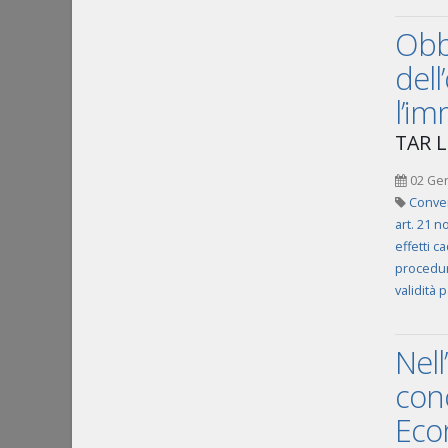
Obbl
dell
l’im
TAR Li
02 Ge
Conve
art. 21 n
effetti 
procedur
validità 
Nell
conc
Econ