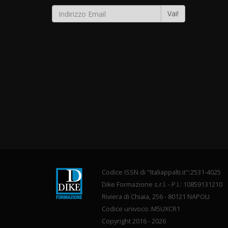
Vai!
Codice ISSN di "Italiappalti.it":2531-4025
Dike Formazione s.r.l. - P.I.: 10859131210
Riviera di Chiaia, 256 - 80121 NAPOLI
Codice univoco: M5UXCR1
Copyright 2016 - 2026