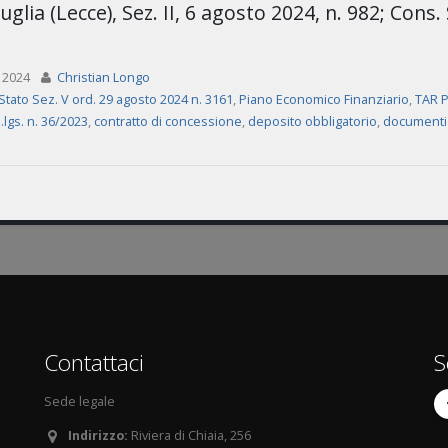
glia (Lecce), Sez. II, 6 agosto 2024, n. 982; Cons.
 2024
Christian Longo
Stato Sez. V ord. 29 agosto 2024 n. 3161
,
Piano Economico Finanziario
,
TAR P
d.lgs. n. 36/2023
,
contratto di concessione
,
deposito obbligatorio
,
documenti 
Contattaci
S
Sede legale
Indirizzo:
Riviera di Chiaia, 256