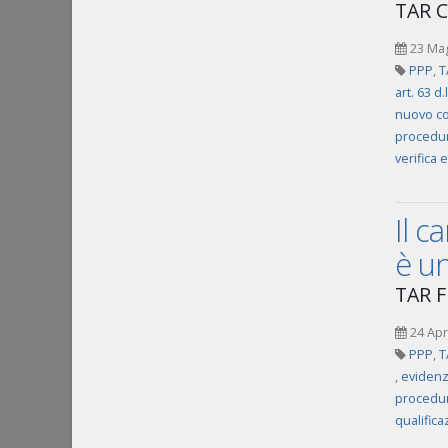
TAR Ca
23 Ma
PPP
,
T
art. 63 d
nuovo co
procedur
verifica
Il c
è u
TAR Fr
24 Apr
PPP
,
T
,
evidenz
procedur
qualifica