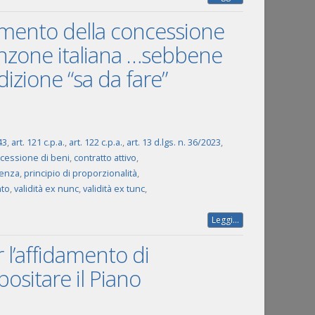
damento della concessione
canzone italiana …sebbene
dizione “sa da fare”
43
,
art. 121 c.p.a.
,
art. 122 c.p.a.
,
art. 13 d.lgs. n. 36/2023
,
cessione di beni
,
contratto attivo
,
tenza
,
principio di proporzionalità
,
nto
,
validità ex nunc
,
validità ex tunc
,
Leggi...
 l’affidamento di
positare il Piano