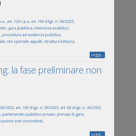
1
p.a.
,
art. 120 c.p.a
,
art. 193 d.lgs. n. 36/2023
,
etto
,
gara pubblica
,
interesse pubblico
,
e
,
procedura ad evidenza pubblica
,
ale
,
rito speciale appalti
,
struttura bifasica
,
Leggi...
ing: la fase preliminare non
 36/2023
,
art. 193 d.lgs. n. 36/2023
,
art. 63 d.lgs. n. 36/2023
o
,
partenariato pubblico-privato
,
principi di gara
,
icazione enti concedenti
,
Leggi...