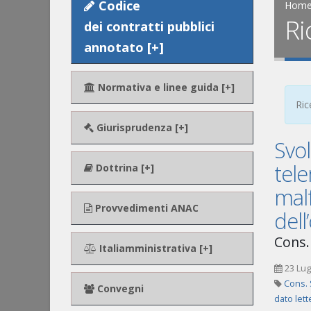
Codice
Hom
Ri
dei contratti pubblici
annotato [+]
Normativa e linee guida [+]
Ric
Giurisprudenza [+]
Svo
tele
Dottrina [+]
malf
Provvedimenti ANAC
del
Cons. 
Italiamministrativa [+]
23 Lug
Cons. 
Convegni
dato lett