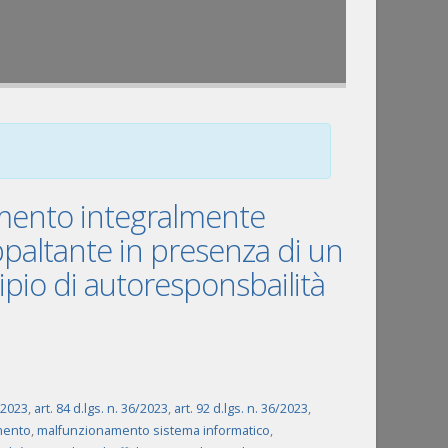
amento integralmente
ppaltante in presenza di un
pio di autoresponsbailità
6/2023
,
art. 84 d.lgs. n. 36/2023
,
art. 92 d.lgs. n. 36/2023
,
mento
,
malfunzionamento sistema informatico
,