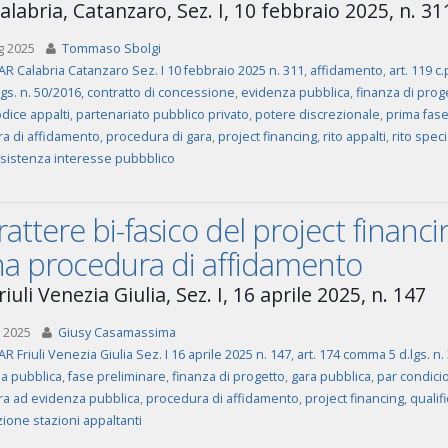
labria, Catanzaro, Sez. I, 10 febbraio 2025, n. 31
g 2025
Tommaso Sbolgi
AR Calabria Catanzaro Sez. I 10 febbraio 2025 n. 311
,
affidamento
,
art. 119 c.
.lgs. n. 50/2016
,
contratto di concessione
,
evidenza pubblica
,
finanza di prog
dice appalti
,
partenariato pubblico privato
,
potere discrezionale
,
prima fas
a di affidamento
,
procedura di gara
,
project financing
,
rito appalti
,
rito speci
 esistenza interesse pubbblico
arattere bi-fasico del project financ
na procedura di affidamento
iuli Venezia Giulia, Sez. I, 16 aprile 2025, n. 147
 2025
Giusy Casamassima
AR Friuli Venezia Giulia Sez. I 16 aprile 2025 n. 147
,
art. 174 comma 5 d.lgs. n.
a pubblica
,
fase preliminare
,
finanza di progetto
,
gara pubblica
,
par condici
a ad evidenza pubblica
,
procedura di affidamento
,
project financing
,
qualif
zione stazioni appaltanti