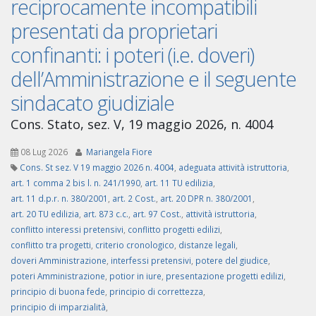
reciprocamente incompatibili
presentati da proprietari
confinanti: i poteri (i.e. doveri)
dell’Amministrazione e il seguente
sindacato giudiziale
Cons. Stato, sez. V, 19 maggio 2026, n. 4004
08 Lug 2026
Mariangela Fiore
Cons. St sez. V 19 maggio 2026 n. 4004
,
adeguata attività istruttoria
,
art. 1 comma 2 bis l. n. 241/1990
,
art. 11 TU edilizia
,
art. 11 d.p.r. n. 380/2001
,
art. 2 Cost.
,
art. 20 DPR n. 380/2001
,
art. 20 TU edilizia
,
art. 873 c.c.
,
art. 97 Cost.
,
attività istruttoria
,
conflitto interessi pretensivi
,
conflitto progetti edilizi
,
conflitto tra progetti
,
criterio cronologico
,
distanze legali
,
doveri Amministrazione
,
interfessi pretensivi
,
potere del giudice
,
poteri Amministrazione
,
potior in iure
,
presentazione progetti edilizi
,
principio di buona fede
,
principio di correttezza
,
principio di imparzialità
,