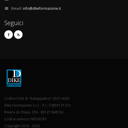
Email:
info@dikeformazione.it
Seguici
Codice ISSN di "Italiappalti.it":2531-4025
Dike Formazione s.r.l. - P.I.: 10859131210
Riviera di Chiaia, 256 - 80121 NAPOLI
Codice univoco: M5UXCR1
Copyright 2016 - 2026