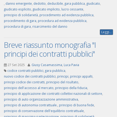
,
danno emergente
,
dedotto
,
deducibile
,
gara pubblica
,
giudicato
,
giudicato esplicito
,
giudicato implicito
,
lucro cessante
,
principio di solidarietà
,
procedimento ad evidenza pubblica
,
procedimento di gara
,
procedura ad evidenza pubblica
,
procedura di gara
,
risarcimento del danno
Leggi...
Breve riassunto monografia "I
principi dei contratti pubblici"
27 Set 2025
Giusy Casamassima
,
Luca Pavia
codice contratti pubblici
,
gara pubblica
,
nuovo codice dei contratti pubblici
,
principi
,
principi appalti
,
principi codice dei contratti
,
principio del risultato
,
principio dell'accesso al mercato
,
principio della fiducia
,
principio di applicazione dei contratti collettivi nazionali di settore
,
principio di auto organizazzazione amministrativa
,
principio di autonomia contrattuale.
,
principio di buona fede
,
principio di conservazione dell'equilibrio contrattuale
,
principio di massima partecipazione
,
principio di solidarietà
,