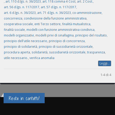
,
art. 110 d.lgs. n. 36/2023
,
art. 118 comma 4 Cost
,
art. 2 Cost.
,
art. 56 d.lgs. n. 117/2017
,
art. 57 d.lgs. n. 117/2017
,
art. 6 d.lgs. n. 36/2023
,
art. 71 d.lgs. n. 36/2023
,
co-amministrazione
,
concorrenza
,
condivisione della funzione amministrativa
,
cooperativa sociale
,
enti Terzo settore
,
finalità mutualistica
,
finalità sociale
,
modelli con funzione amministrativa condivisa
,
modelli organizzativi
,
modelli privi di sinallagma
,
principio del risultato
,
principio dell'utile necessario
,
principio di concorrenza
,
principio di solidarietà
,
principio di sussidiarietà orizzontale
,
procedura aperta
,
solidarietà
,
sussidiarietà orizzontale
,
trasparenza
,
utile necessario.
,
verifica anomalia
Leggi...
1-4 di 4
Resta in contatto!