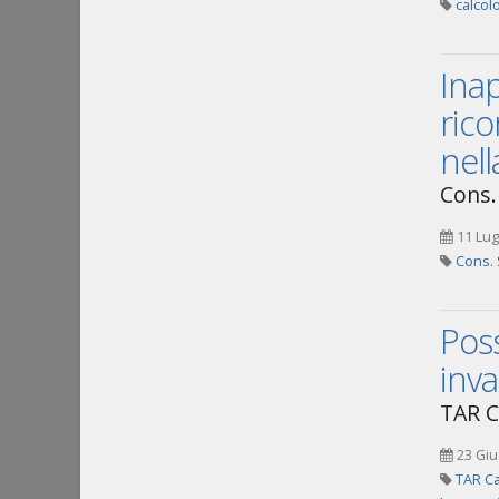
calcolo
Inap
rico
nell
Cons.
11 Lug
Cons. 
Poss
inva
TAR C
23 Giu
TAR Ca