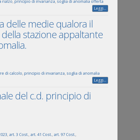
a rialzo
,
principio di invarianza
,
soglia di anomalia offerta
Leggi...
za delle medie qualora il
o della stazione appaltante
omalia.
re di calcolo
,
principio di invarianza
,
soglia di anomalia
Leggi...
nale del c.d. principio di
2023
,
art. 3 Cost.
,
art. 41 Cost.
,
art. 97 Cost.
,