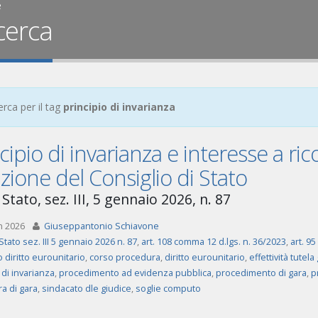
e
cerca
erca per il tag
principio di invarianza
cipio di invarianza e interesse a ri
zione del Consiglio di Stato
Stato, sez. III, 5 gennaio 2026, n. 87
n 2026
Giuseppantonio Schiavone
Stato sez. III 5 gennaio 2026 n. 87
,
art. 108 comma 12 d.lgs. n. 36/2023
,
art. 9
 diritto eurounitario
,
corso procedura
,
diritto eurounitario
,
effettività tutela
 di invarianza
,
procedimento ad evidenza pubblica
,
procedimento di gara
,
p
a di gara
,
sindacato dle giudice
,
soglie computo