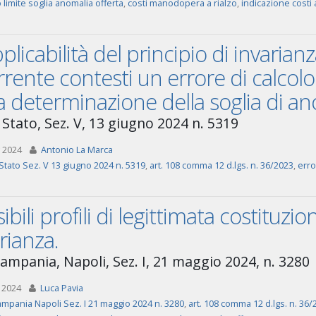
 limite soglia anomalia offerta
,
costi manodopera a rialzo
,
indicazione costi 
plicabilità del principio di invarian
rrente contesti un errore di calcol
a determinazione della soglia di an
 Stato, Sez. V, 13 giugno 2024 n. 5319
 2024
Antonio La Marca
Stato Sez. V 13 giugno 2024 n. 5319
,
art. 108 comma 12 d.lgs. n. 36/2023
,
erro
ibili profili di legittimata costituzio
rianza.
ampania, Napoli, Sez. I, 21 maggio 2024, n. 3280
 2024
Luca Pavia
mpania Napoli Sez. I 21 maggio 2024 n. 3280
,
art. 108 comma 12 d.lgs. n. 36/