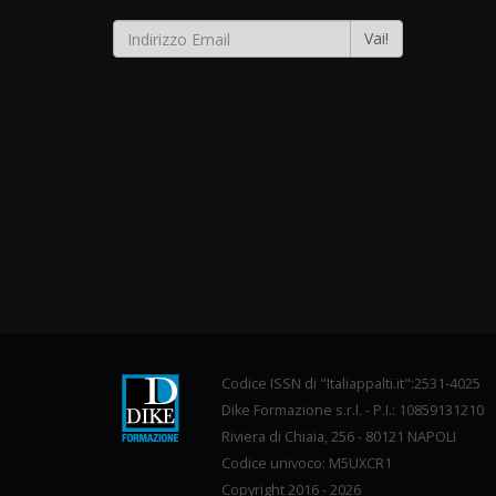
Vai!
Codice ISSN di "Italiappalti.it":2531-4025
Dike Formazione s.r.l. - P.I.: 10859131210
Riviera di Chiaia, 256 - 80121 NAPOLI
Codice univoco: M5UXCR1
Copyright 2016 - 2026