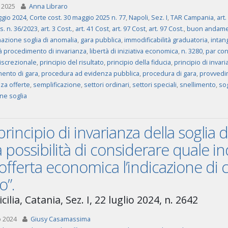
 2025
Anna Libraro
gio 2024
,
Corte cost. 30 maggio 2025 n. 77
,
Napoli
,
Sez. I
,
TAR Campania
,
art.
gs. n. 36/2023
,
art. 3 Cost.
,
art. 41 Cost
,
art. 97 Cost
,
art. 97 Cost.
,
buon andam
azione soglia di anomalia
,
gara pubblica
,
immodificabilità graduatoria
,
intang
tà procedimento di invarianza
,
libertà di iniziativa economica
,
n. 3280
,
par con
iscrezionale
,
principio del risultato
,
principio della fiducia
,
principio di invar
ento di gara
,
procedura ad evidenza pubblica
,
procedura di gara
,
provvedi
za offerte
,
semplificazione
,
settori ordinari
,
settori speciali
,
snellimento
,
sog
ne soglia
principio di invarianza della soglia d
a possibilità di considerare quale i
’offerta economica l’indicazione di
o”.
cilia, Catania, Sez. I, 22 luglio 2024, n. 2642
o 2024
Giusy Casamassima