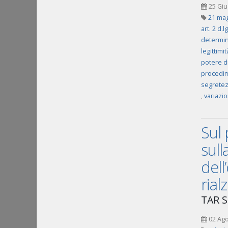
25 Giu
21 mag
art. 2 d.l
determin
legittimi
potere d
procedim
segretez
,
variazio
Sul 
sull
dell
rialz
TAR Si
02 Ag