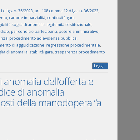
 1 d.lgs. n. 36/2023
,
art. 108 comma 12 d.lgs. n. 36/2023
,
ento
,
canone imparzialità
,
continuità gara
,
ibilità soglia di anomalia
,
legittimità costituzionale
,
dicio
,
par condicio partecipanti
,
potere amminisrativo
,
ianza
,
procedimento ad evidenza pubblica
,
mento di aggiudicazione
,
regressione procedimentale
,
lia di anomalia
,
stabilità gara
,
trasparenza procedimento
Leggi...
i anomalia dell’offerta e
ndice di anomalia
 costi della manodopera “a