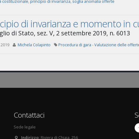
tà costituzionale
,
principio di invarianza
,
soglia anomalia offerte
cipio di invarianza e momento in cui 
lio di Stato, sez. V, 2 settembre 2019, n. 6013
 2019
Michela Colapinto
Procedura di gara - Valutazione delle offerte
Contattaci
S
Sede legale
Indirizzo:
Riviera di Chiaia, 256