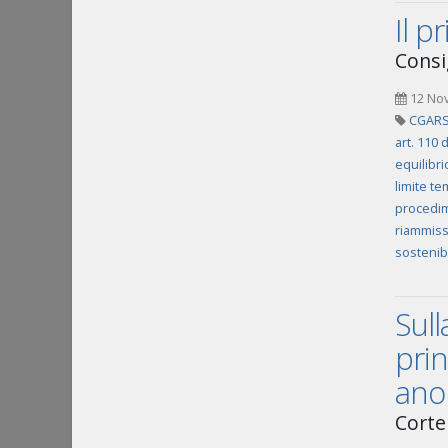
Il p
Consig
12 No
CGARS 
art. 110 
equilibr
limite t
procedim
riammiss
sostenibil
Sull
prin
ano
Corte