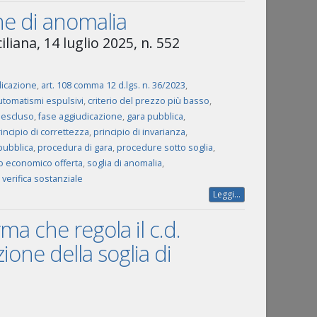
one di anomalia
liana, 14 luglio 2025, n. 552
dicazione
,
art. 108 comma 12 d.lgs. n. 36/2023
,
utomatismi espulsivi
,
criterio del prezzo più basso
,
 escluso
,
fase aggiudicazione
,
gara pubblica
,
incipio di correttezza
,
principio di invarianza
,
pubblica
,
procedura di gara
,
procedure sotto soglia
,
o economico offerta
,
soglia di anomalia
,
,
verifica sostanziale
Leggi...
rma che regola il c.d.
ione della soglia di