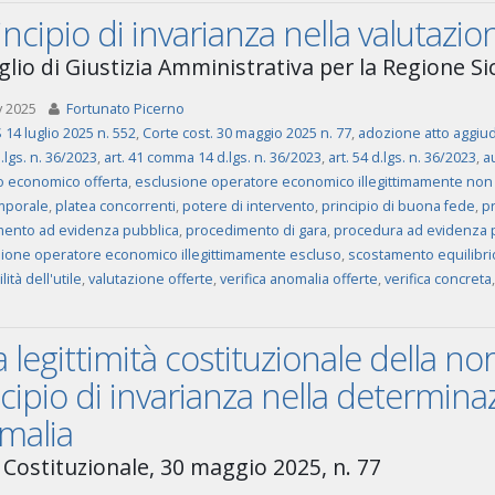
rincipio di invarianza nella valutazi
lio di Giustizia Amministrativa per la Regione Sici
v 2025
Fortunato Picerno
14 luglio 2025 n. 552
,
Corte cost. 30 maggio 2025 n. 77
,
adozione atto aggiu
d.lgs. n. 36/2023
,
art. 41 comma 14 d.lgs. n. 36/2023
,
art. 54 d.lgs. n. 36/2023
,
a
io economico offerta
,
esclusione operatore economico illegittimamente non
emporale
,
platea concorrenti
,
potere di intervento
,
principio di buona fede
,
pr
ento ad evidenza pubblica
,
procedimento di gara
,
procedura ad evidenza 
ione operatore economico illegittimamente escluso
,
scostamento equilibri
ità dell'utile
,
valutazione offerte
,
verifica anomalia offerte
,
verifica concreta
a legittimità costituzionale della no
cipio di invarianza nella determinaz
malia
 Costituzionale, 30 maggio 2025, n. 77