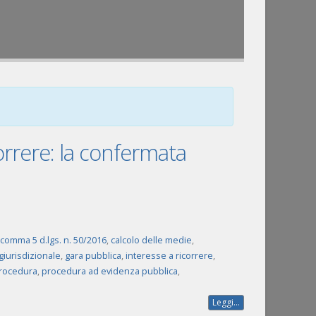
correre: la confermata
5 comma 5 d.lgs. n. 50/2016
,
calcolo delle medie
,
 giurisdizionale
,
gara pubblica
,
interesse a ricorrere
,
rocedura
,
procedura ad evidenza pubblica
,
Leggi...