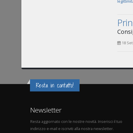
legittimi
Prin
Consig
18 Set
Resta in contatto!
Newsletter
Resta aggiornato con le nostre novità. Inserisci il tuo
indirizzo e-mail e iscriviti alla nostra newsletter.