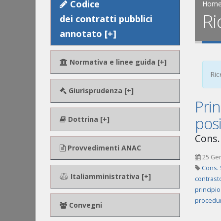
Codice
Hom
Ri
dei contratti pubblici
annotato [+]
Normativa e linee guida [+]
Ric
Giurisprudenza [+]
Prin
posi
Dottrina [+]
Cons. 
Provvedimenti ANAC
25 Ge
Cons. 
Italiamministrativa [+]
contrasto
principio
procedur
Convegni