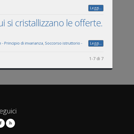
Leggi...
si cristallizzano le offerte.
 - Principio di invarianza
,
Soccorso istruttorio -
Leggi...
1-7 di 7
eguici