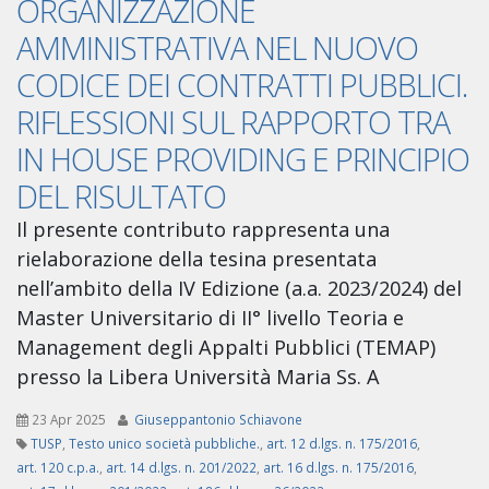
ORGANIZZAZIONE
AMMINISTRATIVA NEL NUOVO
CODICE DEI CONTRATTI PUBBLICI.
RIFLESSIONI SUL RAPPORTO TRA
IN HOUSE PROVIDING E PRINCIPIO
DEL RISULTATO
Il presente contributo rappresenta una
rielaborazione della tesina presentata
nell’ambito della IV Edizione (a.a. 2023/2024) del
Master Universitario di II° livello Teoria e
Management degli Appalti Pubblici (TEMAP)
presso la Libera Università Maria Ss. A
23 Apr 2025
Giuseppantonio Schiavone
TUSP
,
Testo unico società pubbliche.
,
art. 12 d.lgs. n. 175/2016
,
art. 120 c.p.a.
,
art. 14 d.lgs. n. 201/2022
,
art. 16 d.lgs. n. 175/2016
,