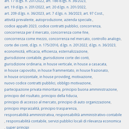
art. 17 d.lgs. n. 201/2022
,
art. 186 d.lgs. n. 36/2023
,
art. 19 d.lgs. n. 201/2022
,
art. 20 d.lgs. n. 201/2022
,
art. 209 d.lgs. n. 36/2023
,
art. 7 d.lgs. n. 36/2023
,
art. 97 Cost.
,
attività prevalente
,
autoproduzione
,
azienda speciale.
,
codice appalti 2023
,
codice contratti pubblici
,
concorrenza
,
concorrenza per il mercato
,
concorrenza come fine
,
concorrenza come mezzo
,
concorrenza nel mercato
,
controllo analogo
,
corte dei conti
,
d.lgs. n. 175/2016
,
d.lgs. n. 2012022
,
d.lgs. n. 36/2023
,
economicità
,
efficacia
,
efficienza
,
esternalizzazione
,
giurisdizione contabile
,
giurisdizione corte dei conti
,
giurisdizione ordinaria
,
in house verticale
,
in house a casacata
,
in house capovolto
,
in house frammentato
,
in house frazionato
,
in house orizzontale
,
in house providing
,
motivazione
,
nuovo codice contratti pubblici
,
obbligo motivazione
,
partecipazione privata minoritaria
,
principio buona amministrazione
,
principio del risultato
,
principio della fiducia
,
principio di accesso al mercato
,
principio di auto organizzazione
,
principio impraizalità
,
principio trasparenza
,
responsabilità amministrativa
,
responsabilità amministrativo-contabile
,
responsabilità contabile
,
servizi pubblici locali di rilevanza economica
,
super principi