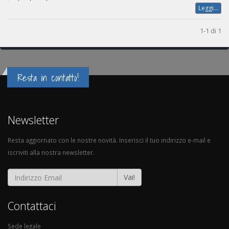
Leggi...
1-1 di 1
Resta in contatto!
Newsletter
Resta aggiornato con le nostre novità. Inserisci il tuo indirizzo e-mail e
iscriviti alla nostra newsletter.
Vai!
Contattaci
Sede legale