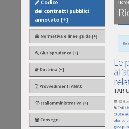
Codice
Hom
Ri
dei contratti pubblici
annotato [+]
Normativa e linee guida [+]
Ric
Giurisprudenza [+]
Le p
all’
Dottrina [+]
rela
Provvedimenti ANAC
TAR U
13 Ge
Italiamministrativa [+]
TAR Um
cause au
Convegni
elenco at
gara pub