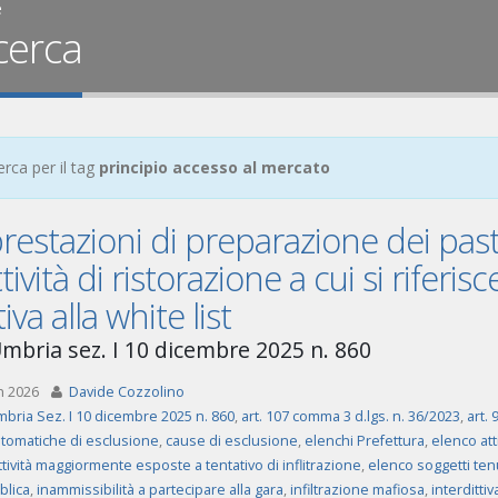
e
cerca
erca per il tag
principio accesso al mercato
restazioni di preparazione dei past
attività di ristorazione a cui si riferi
tiva alla white list
mbria sez. I 10 dicembre 2025 n. 860
n 2026
Davide Cozzolino
bria Sez. I 10 dicembre 2025 n. 860
,
art. 107 comma 3 d.lgs. n. 36/2023
,
art. 
tomatiche di esclusione
,
cause di esclusione
,
elenchi Prefettura
,
elenco att
tività maggiormente esposte a tentativo di inflitrazione
,
elenco soggetti tenut
blica
,
inammissibilità a partecipare alla gara
,
infiltrazione mafiosa
,
interdittiv