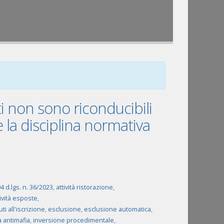
i non sono riconducibili
sce la disciplina normativa
94 d.lgs. n. 36/2023
,
attività ristorazione
,
ività esposte
,
i all'iscrizione
,
esclusione
,
esclusione automatica
,
a antimafia
,
inversione procedimentale
,