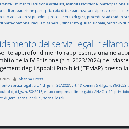
e white list
,
manca iscrizione white list
,
mancata iscrizione
,
partecipazione al
one di preparazione pasti
,
pricnipio di trasparenza
,
principio accesso al me
ento ad evidenza pubblica
,
procedimento di gara
,
procedura ad evidenza 
 di partecipazione
,
requisiti generali
,
sindacato giurisdizionale
,
tentativo di i
fidamento dei servizi legali nell’amb
esente approfondimento rappresenta una rielabor
mbito della IV Edizione (a.a. 2023/2024) del Master 
ement degli Appalti Pub-blici (TEMAP) presso la 
g 2025
Johanna Gross
mento servizi legali
,
art. 1 d.lgs. n. 36/2023
,
art. 13 comma 5 d.lgs. n. 36/2023
,
 pubblici
,
d.lgs. n. 50/2016
,
equo compenso
,
linee guida ANAC n. 12
,
principi
e di gara
,
servizi esclusi
,
servizi legali