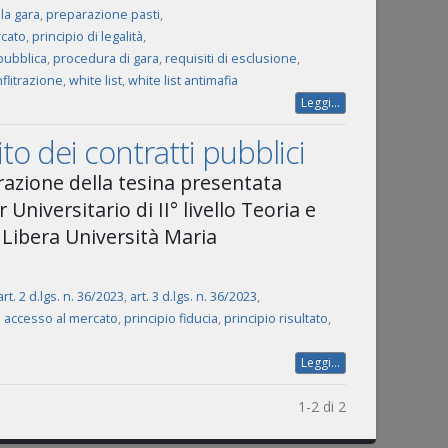
la gara
,
preparazione pasti
,
rcato
,
principio di legalità
,
pubblica
,
procedura di gara
,
requisiti di esclusione
,
nflitrazione
,
white list
,
white list antimafia
Leggi...
ito dei contratti pubblici
azione della tesina presentata
Universitario di II° livello Teoria e
Libera Università Maria
art. 2 d.lgs. n. 36/2023
,
art. 3 d.lgs. n. 36/2023
,
o accesso al mercato
,
principio fiducia
,
principio risultato
,
Leggi...
1-2 di 2