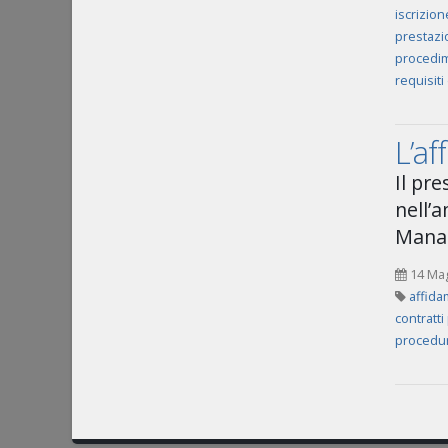
iscrizion
prestazi
procedim
requisiti
L’af
Il pr
nell’a
Manag
14 Ma
affida
contratti
procedur