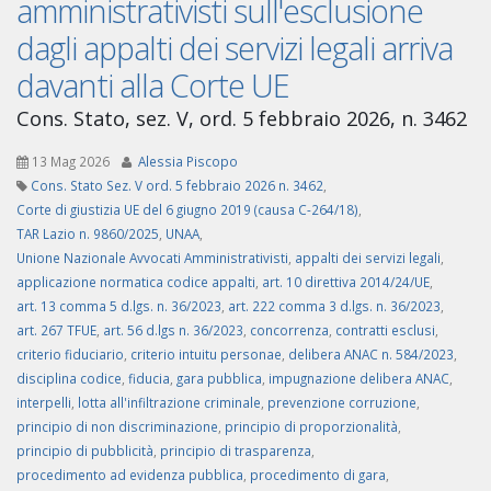
amministrativisti sull'esclusione
dagli appalti dei servizi legali arriva
davanti alla Corte UE
Cons. Stato, sez. V, ord. 5 febbraio 2026, n. 3462
13 Mag 2026
Alessia Piscopo
Cons. Stato Sez. V ord. 5 febbraio 2026 n. 3462
,
Corte di giustizia UE del 6 giugno 2019 (causa C-264/18)
,
TAR Lazio n. 9860/2025
,
UNAA
,
Unione Nazionale Avvocati Amministrativisti
,
appalti dei servizi legali
,
applicazione normatica codice appalti
,
art. 10 direttiva 2014/24/UE
,
art. 13 comma 5 d.lgs. n. 36/2023
,
art. 222 comma 3 d.lgs. n. 36/2023
,
art. 267 TFUE
,
art. 56 d.lgs n. 36/2023
,
concorrenza
,
contratti esclusi
,
criterio fiduciario
,
criterio intuitu personae
,
delibera ANAC n. 584/2023
,
disciplina codice
,
fiducia
,
gara pubblica
,
impugnazione delibera ANAC
,
interpelli
,
lotta all'infiltrazione criminale
,
prevenzione corruzione
,
principio di non discriminazione
,
principio di proporzionalità
,
principio di pubblicità
,
principio di trasparenza
,
procedimento ad evidenza pubblica
,
procedimento di gara
,