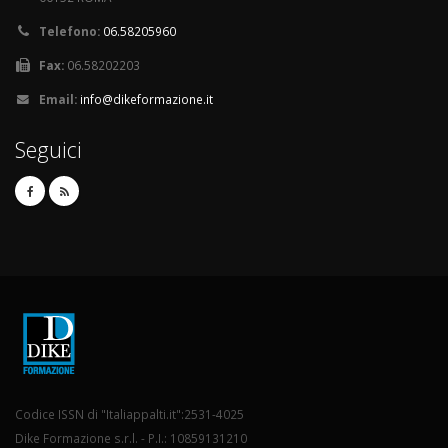
Telefono:
06.58205960
Fax:
06.58202203
Email:
info@dikeformazione.it
Seguici
Codice ISSN di "Italiappalti.it":2531-4025
Dike Formazione s.r.l. - P.I.: 10859131210