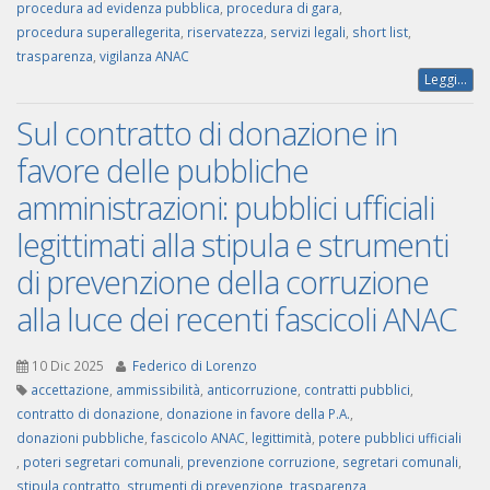
procedura ad evidenza pubblica
,
procedura di gara
,
procedura superallegerita
,
riservatezza
,
servizi legali
,
short list
,
trasparenza
,
vigilanza ANAC
Leggi...
Sul contratto di donazione in
favore delle pubbliche
amministrazioni: pubblici ufficiali
legittimati alla stipula e strumenti
di prevenzione della corruzione
alla luce dei recenti fascicoli ANAC
10 Dic 2025
Federico di Lorenzo
accettazione
,
ammissibilità
,
anticorruzione
,
contratti pubblici
,
contratto di donazione
,
donazione in favore della P.A.
,
donazioni pubbliche
,
fascicolo ANAC
,
legittimità
,
potere pubblici ufficiali
,
poteri segretari comunali
,
prevenzione corruzione
,
segretari comunali
,
stipula contratto
,
strumenti di prevenzione
,
trasparenza