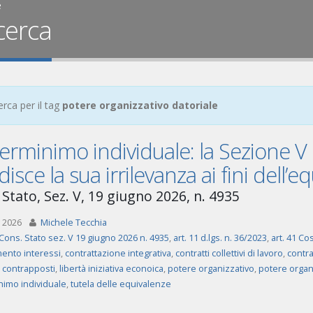
e
cerca
erca per il tag
potere organizzativo datoriale
rminimo individuale: la Sezione V d
disce la sua irrilevanza ai fini dell
 Stato, Sez. V, 19 giugno 2026, n. 4935
 2026
Michele Tecchia
Cons. Stato sez. V 19 giugno 2026 n. 4935
,
art. 11 d.lgs. n. 36/2023
,
art. 41 Cos
mento interessi
,
contrattazione integrativa
,
contratti collettivi di lavoro
,
contra
i contrapposti
,
libertà iniziativa econoica
,
potere organizzativo
,
potere organi
imo individuale
,
tutela delle equivalenze