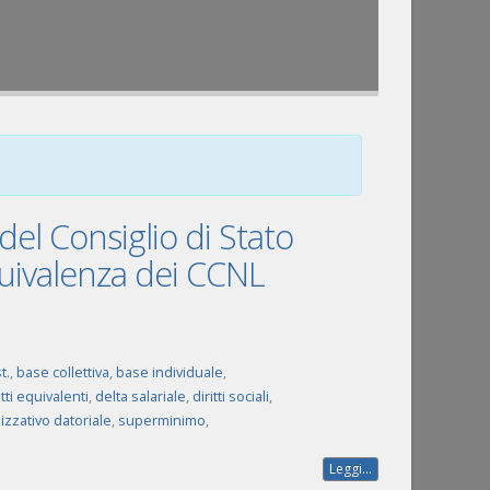
el Consiglio di Stato
’equivalenza dei CCNL
t.
,
base collettiva
,
base individuale
,
tti equivalenti
,
delta salariale
,
diritti sociali
,
zzativo datoriale
,
superminimo
,
Leggi...