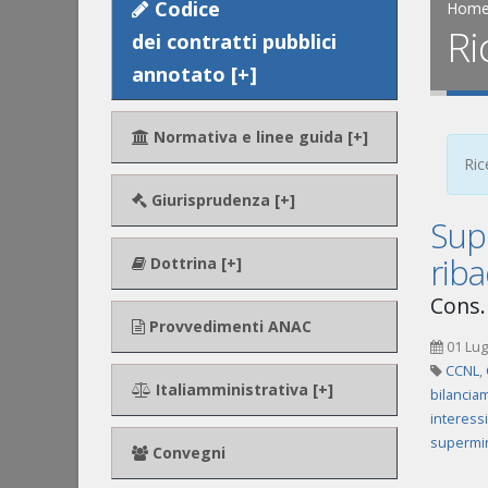
Codice
Hom
Ri
dei contratti pubblici
annotato [+]
Normativa e linee guida [+]
Ric
Giurisprudenza [+]
Supe
riba
Dottrina [+]
Cons.
Provvedimenti ANAC
01 Lug
CCNL
,
Italiamministrativa [+]
bilancia
interess
supermin
Convegni