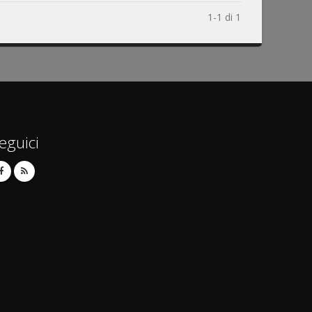
1-1 di 1
eguici