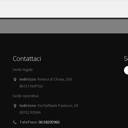
Contattaci
S
Sede legale
Indirizzo:
Riviera di Chiaia, 256
80121 NAPOLI
Sede operativa
Indirizzo:
Via Raffaele Paolucci, 59
00152 ROMA
Telefono:
06.58205960