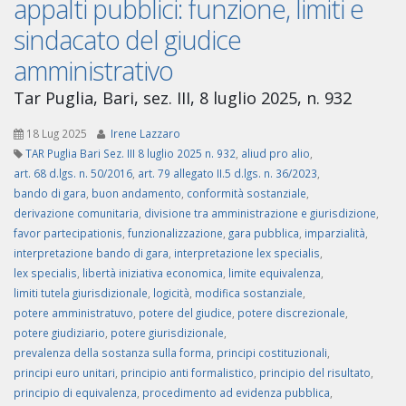
appalti pubblici: funzione, limiti e
sindacato del giudice
amministrativo
Tar Puglia, Bari, sez. III, 8 luglio 2025, n. 932
18 Lug 2025
Irene Lazzaro
TAR Puglia Bari Sez. III 8 luglio 2025 n. 932
,
aliud pro alio
,
art. 68 d.lgs. n. 50/2016
,
art. 79 allegato II.5 d.lgs. n. 36/2023
,
bando di gara
,
buon andamento
,
conformità sostanziale
,
derivazione comunitaria
,
divisione tra amministrazione e giurisdizione
,
favor partecipationis
,
funzionalizzazione
,
gara pubblica
,
imparzialità
,
interpretazione bando di gara
,
interpretazione lex specialis
,
lex specialis
,
libertà iniziativa economica
,
limite equivalenza
,
limiti tutela giurisdizionale
,
logicità
,
modifica sostanziale
,
potere amministratuvo
,
potere del giudice
,
potere discrezionale
,
potere giudiziario
,
potere giurisdizionale
,
prevalenza della sostanza sulla forma
,
principi costituzionali
,
principi euro unitari
,
principio anti formalistico
,
principio del risultato
,
principio di equivalenza
,
procedimento ad evidenza pubblica
,