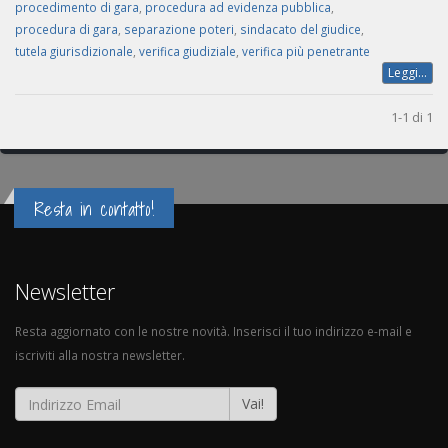
procedimento di gara
,
procedura ad evidenza pubblica
,
procedura di gara
,
separazione poteri
,
sindacato del giudice
,
tutela giurisdizionale
,
verifica giudiziale
,
verifica più penetrante
Leggi...
1-1 di 1
Resta in contatto!
Newsletter
Resta aggiornato con le nostre novità. Inserisci il tuo indirizzo e-mail e
iscriviti alla nostra newsletter.
Vai!