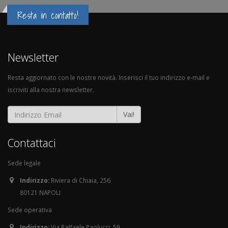
Resta in contatto!
Newsletter
Resta aggiornato con le nostre novità. Inserisci il tuo indirizzo e-mail e
iscriviti alla nostra newsletter.
Vai!
Contattaci
Sede legale
Indirizzo:
Riviera di Chiaia, 256
80121 NAPOLI
Sede operativa
Indirizzo:
Via Raffaele Paolucci, 59