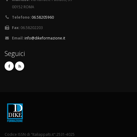
00152 ROMA
Telefono:
06.58205960
Fax:
06.58202203
Email:
info@dikeformazione.it
Seguici
Codice ISSN di "Italiappalti.it":2531-4025