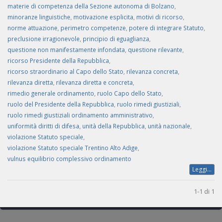
materie di competenza della Sezione autonoma di Bolzano
,
minoranze linguistiche
,
motivazione esplicita
,
motivi di ricorso
,
norme attuazione
,
perimetro competenze
,
potere di integrare Statuto
,
preclusione irragionevole
,
principio di eguaglianza
,
questione non manifestamente infondata
,
questione rilevante
,
ricorso Presidente della Repubblica
,
ricorso straordinario al Capo dello Stato
,
rilevanza concreta
,
rilevanza diretta
,
rilevanza diretta e concreta
,
rimedio generale ordinamento
,
ruolo Capo dello Stato
,
ruolo del Presidente della Repubblica
,
ruolo rimedi giustiziali
,
ruolo rimedi giustiziali ordinamento amministrativo
,
uniformità diritti di difesa
,
unità della Repubblica
,
unità nazionale
,
violazione Statuto speciale
,
violazione Statuto speciale Trentino Alto Adige
,
vulnus equilibrio complessivo ordinamento
Leggi...
1-1 di 1