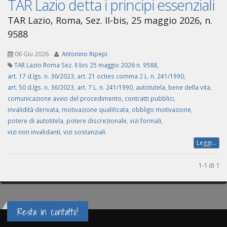
TAR Lazio detta i principi essenziali
TAR Lazio, Roma, Sez. II-bis, 25 maggio 2026, n.
9588
06 Giu 2026
Antonino Ripepi
TAR Lazio Roma Sez. II bis 25 maggio 2026 n. 9588
,
art. 17 d.lgs. n. 36/2023
,
art. 21 octies comma 2 L. n. 241/1990
,
art. 50 d.lgs. n. 36/2023
,
art. 7 L. n. 241/1990
,
autotutela
,
bene della vita
,
comunicazione avvio del procedimento
,
contratti pubblici
,
invalidità derivata
,
motivazione qualificata
,
obbligo motivazione
,
potere di autotitela
,
potere discrezionale
,
vizi formali
,
vizi non invalidanti
,
vizi sostanziali
Leggi...
1-1 di 1
Resta in contatto!