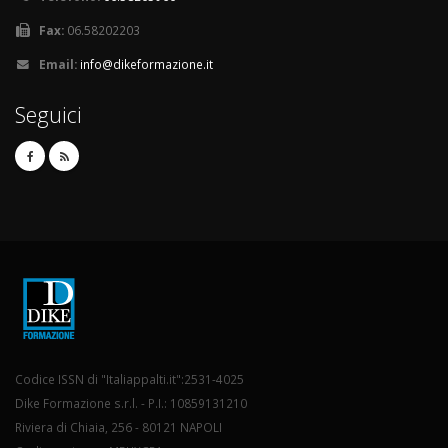
Fax:
06.58202203
Email:
info@dikeformazione.it
Seguici
Codice ISSN di "Italiappalti.it":2531-4025
Dike Formazione s.r.l. - P.I.: 10859131210
Riviera di Chiaia, 256 - 80121 NAPOLI