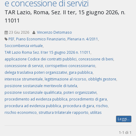
e concessione di servizi
TAR Lazio, Roma, Sez. II ter, 15 giugno 2026, n.
11011
23 Giu 2026
Vincenzo Detomaso
PEF
,
Piano Economico Finanziario
,
Plenaria n. 4/2011
,
Soccombenza virtuale
,
TAR Lazio Roma Sez. II ter 15 giugno 2026 n. 11011
,
applicazione Codice dei contratti pubblici
,
concessione di beni
,
concessione di servizi
,
corrispettivo concessionario
,
delega traslativa poteri organizzativi
,
gara pubblica
,
interesse strumentale
,
legittimazione al ricorso
,
obblighi gestore
,
posizione sostanziale meritevole di tutela
,
posizione sostanziale qualificata
,
poteri organizzativi
,
procedimento ad evidenza pubblica
,
procedimento di gara
,
procedura ad evidenza pubblica
,
procedura di gara
,
rischio
,
rischio economico
,
struttura trilaterale rapporto
,
utilitas
Leggi...
1-1 di 1