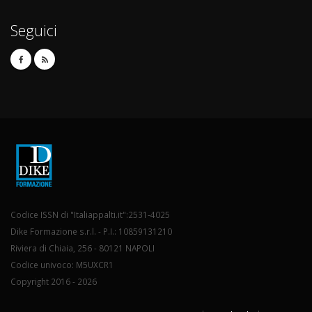
Seguici
Codice ISSN di "Italiappalti.it":2531-4025
Dike Formazione s.r.l. - P.I.: 10859131210
Riviera di Chiaia, 256 - 80121 NAPOLI
Codice univoco: M5UXCR1
Copyright 2016 - 2026