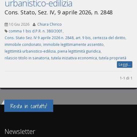
urbanistico-edilizia
Cons. Stato, Sez. IV, 9 aprile 2026, n. 2848
10 Giu 2026
Chiara Chirico
comma 1 bis d.P.R. n. 380/2001
,
Cons. Stato Sez. IV 9 aprile 2026 n. 2848
,
art. 9 bis
,
certezza del diritto
,
immobile condonato
,
immobile legittimamente assentito
,
legittimità urbanistico-edilizia
,
piena legittimità giuridica
,
rilascio titolo in sanatoria
,
tutela iniziativa economica
,
tutela proprietà
Leggi...
1-1 di 1
Resta in contatto!
Newsletter