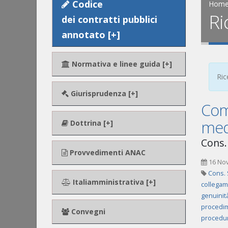
Codice
Hom
Ri
dei contratti pubblici
annotato [+]
Normativa e linee guida [+]
Ric
Giurisprudenza [+]
Comu
med
Dottrina [+]
Cons.
Provvedimenti ANAC
16 No
Cons. 
Italiamministrativa [+]
collegam
genuinit
procedim
Convegni
procedur