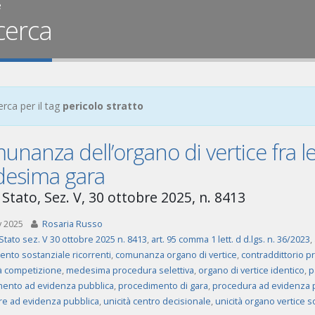
e
cerca
erca per il tag
pericolo stratto
nanza dell’organo di vertice fra le
esima gara
 Stato, Sez. V, 30 ottobre 2025, n. 8413
v 2025
Rosaria Russo
Stato sez. V 30 ottobre 2025 n. 8413
,
art. 95 comma 1 lett. d d.lgs. n. 36/2023
,
ento sostanziale ricorrenti
,
comunanza organo di vertice
,
contraddittorio 
à competizione
,
medesima procedura selettiva
,
organo di vertice identico
,
p
ento ad evidenza pubblica
,
procedimento di gara
,
procedura ad evidenza 
e ad evidenza pubblica
,
unicità centro decisionale
,
unicità organo vertice s