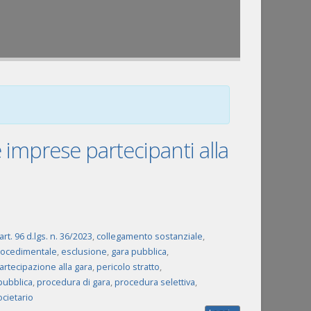
 imprese partecipanti alla
art. 96 d.lgs. n. 36/2023
,
collegamento sostanziale
,
procedimentale
,
esclusione
,
gara pubblica
,
artecipazione alla gara
,
pericolo stratto
,
pubblica
,
procedura di gara
,
procedura selettiva
,
ocietario