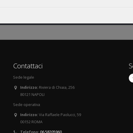
Contattaci
S
Sede legale
Indirizzo:
Riviera di Chiaia, 256
80121 NAPOLI
Sede operativa
Indirizzo:
Via Raffaele Paolucci, 59
00152 ROMA
Telefono:
06.58205960