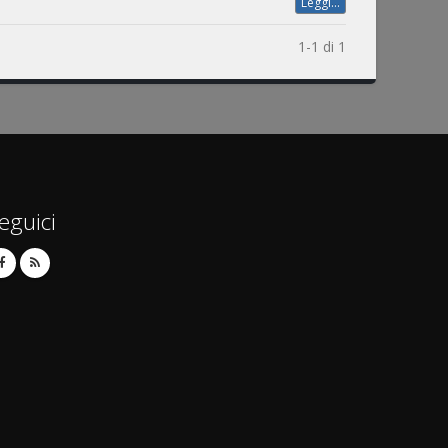
Leggi...
1-1 di 1
eguici