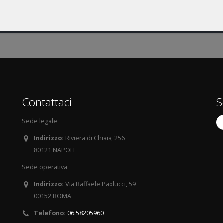
Contattaci
S
Sede legale
Indirizzo:
Riviera di Chiaia, 256
80121 NAPOLI
Sede operativa
Indirizzo:
Via Raffaele Paolucci, 59
00152 ROMA
Telefono:
06.58205960