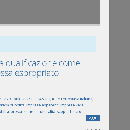
lla qualificazione come
essa espropriato
. IV 29 aprile 2026 n. 3346
,
RFI
,
Rete Ferroviaria Italiana
,
presa pubblica
,
imprese apparenti
,
imprese vere
,
blica
,
presunzione di culturalità
,
scopo di lucro
Leggi...