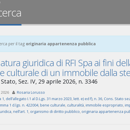
e
cerca
erca per il tag
originaria appartenenza pubblica
atura giuridica di RFI Spa ai fini de
 culturale di un immobile dalla st
Stato, Sez. IV, 29 aprile 2026, n. 3346
 2026
Rosaria Lorusso
 1
,
dell’allegato I.1 al D.Lgs. 31 marzo 2023
,
lett. e) ed f)
,
n. 36
,
Cons. Stato sez
omma 1 d.lgs. n. 422004
,
bene culturale
,
culturalità
,
immobile espropriato
,
im
uridica
,
nell’art. 1
,
organismo di diritto pubblico
,
originaria appartenenza pub