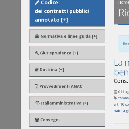
Codice
Hom
Ri
dei contratti pubblici
annotato [+]
Normativa e linee guida [+]
Ric
Giurisprudenza [+]
La n
bene
Dottrina [+]
Cons. 
Provvedimenti ANAC
01 Lug
comma
Italiamministrativa [+]
art. 10 c
natura gi
Convegni