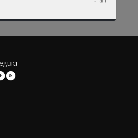
1-1 di 1
eguici