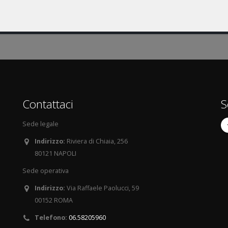
Contattaci
S
Sede legale
Indirizzo:
Riviera di Chiaia, 256
80121 NAPOLI
Sede operativa
Indirizzo:
Via Raffaele Paolucci, 59
00152 ROMA
Telefono:
06.58205960