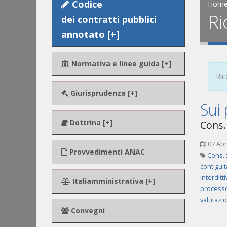
Codice
Hom
Ri
dei contratti pubblici
annotato [+]
Normativa e linee guida [+]
Ric
Giurisprudenza [+]
Sui 
Dottrina [+]
Cons. 
07 Apr
Provvedimenti ANAC
Cons. 
contigui
interditt
Italiamministrativa [+]
process
valutazi
Convegni