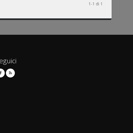
1-1 di 1
eguici