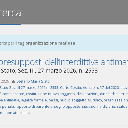
e
cerca
erca per il tag
organizzazione mafiosa
presupposti dell’interdittiva antima
Stato, Sez. III, 27 marzo 2026, n. 2553
 2026
Stefano Maria Sisto
Stato Sez. III 27 marzo 2026 n. 2553
,
Corte Costituzionale n. 57 del 2020
,
atti
tà compiacente
,
costituzione nuovo soggetto
,
dichiarazioni
,
dinamiche strum
iva antimafia
,
legalità formale
,
nessi
,
nuovo soggetto giuridico
,
organizzazion
o penale
,
rapporto di parentela
,
segno opposto
,
situazioni indiziarie
,
status
one non atomistica