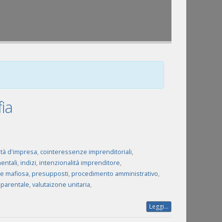
fia
vità d'impresa
,
cointeressenze imprenditoriali
,
entali
,
indizi
,
intenzionalità imprenditore
,
e mafiosa
,
presupposti
,
procedimento amministrativo
,
 parentale
,
valutaizone unitaria
,
Leggi...