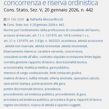
concorrenza e riserva ordinistica
Cons. Stato, Sez. V, 20 gennaio 2026, n. 442
01 Feb 2026
Raffaella Alessia Miccoli
Cons. Stato sez. V 20 gennaio 2026 n. 442
,
Norme per l'ordinamento della professione di consulente del lavoro
,
accesso al mercato
,
art. 1 l. n. 12/1979
,
art. 1418 comma 1 c.c.
,
art. 2 l. n. 12/1979
,
art. 3 d.lgs. n. 36/2023
,
assistenza
,
attività accessorie
,
attività non riservate
,
attività strimentali
,
attività strumentali
,
bilanciamento interessi
,
carattere servente
,
concorrenza
,
consulenti iscritti all'albo
,
contratto stipulato in violaizone limite legale
,
corretta gestione rapporto di lavoro
,
discrezionalità tecnica
,
eccezzionalità
,
finalità protettiva
,
gara pubblica
,
interessi di rango costituzionale
,
limiti sindacato giudice
,
materia di lavoro
,
nullità virtuale
,
offerta anomala
,
operazioni calcolo
,
operazioni stampa
,
partecipazione alle gara
,
potere discrezionale tecnico
,
previdenza
,
procedimento ad evidenza pubblica
,
procedimento di gara
,
procedura ad evidenza pubblica
,
procedura di gara
,
rapporti di lavoro
,
regime vincolistico
,
riserva di attività a specifici soggetti
,