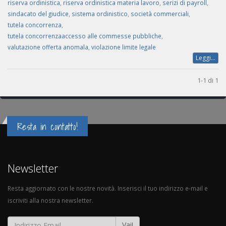
riserva ordinistica
,
riserva ordinistica materia lavoro
,
serizi di payroll
,
sindacato del giudice
,
sistema ordinistico
,
società commerciali
,
tutela concorrenza
,
tutela concorrenzaaccesso alle commesse pubbliche
,
valutazione offerta anomala
,
violazione limite legale
Leggi...
1-1 di 1
Resta in contatto!
Newsletter
Resta aggiornato con le nostre novità. Inserisci il tuo indirizzo e-mail e
iscriviti alla nostra newsletter.
Vai!