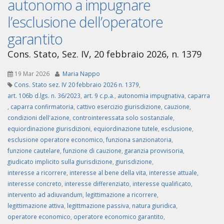
autonomo a impugnare
l’esclusione dell’operatore
garantito
Cons. Stato, Sez. IV, 20 febbraio 2026, n. 1379
19 Mar 2026
Maria Nappo
Cons. Stato sez. IV 20 febbraio 2026 n. 1379
,
art. 106b d.lgs. n. 36/2023
,
art. 9 c.p.a.
,
autonomia impugnativa
,
caparra
,
caparra confirmatoria
,
cattivo esercizio giurisdizione
,
cauzione
,
condizioni dell'azione
,
controinteressata solo sostanziale
,
equiordinazione giurisdizioni
,
equiordinazione tutele
,
esclusione
,
esclusione operatore economico
,
funziona sanzionatoria
,
funzione cautelare
,
funzione di cauzione
,
garanzia provvisoria
,
giudicato implicito sulla giurisdizione
,
giurisdizione
,
interesse a ricorrere
,
interesse al bene della vita
,
interesse attuale
,
interesse concreto
,
interesse differenziato
,
interesse qualificato
,
intervento ad adiuvandum
,
legittimazione a ricorrere
,
legittimazione attiva
,
legittmazione passiva
,
natura giuridica
,
operatore economico
,
operatore economico garantito
,