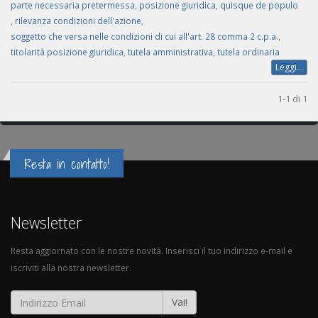
parte necessaria pretermessa
,
posizione giuridica
,
quisque de populo
,
rilevanza condizioni dell'azione
,
soggetto che versa nelle condizioni di cui all'art. 28 comma 2 c.p.a.
,
titolarità posizione giuridica
,
tutela amministrativa
,
tutela ordinaria
Leggi...
1-1 di 1
Resta in contatto!
Newsletter
Resta aggiornato con le nostre novità. Inserisci il tuo indirizzo e-mail e
iscriviti alla nostra newsletter.
Vai!