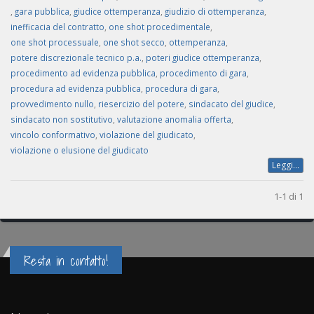
,
gara pubblica
,
giudice ottemperanza
,
giudizio di ottemperanza
,
inefficacia del contratto
,
one shot procedimentale
,
one shot processuale
,
one shot secco
,
ottemperanza
,
potere discrezionale tecnico p.a.
,
poteri giudice ottemperanza
,
procedimento ad evidenza pubblica
,
procedimento di gara
,
procedura ad evidenza pubblica
,
procedura di gara
,
provvedimento nullo
,
riesercizio del potere
,
sindacato del giudice
,
sindacato non sostitutivo
,
valutazione anomalia offerta
,
vincolo conformativo
,
violazione del giudicato
,
violazione o elusione del giudicato
Leggi...
1-1 di 1
Resta in contatto!