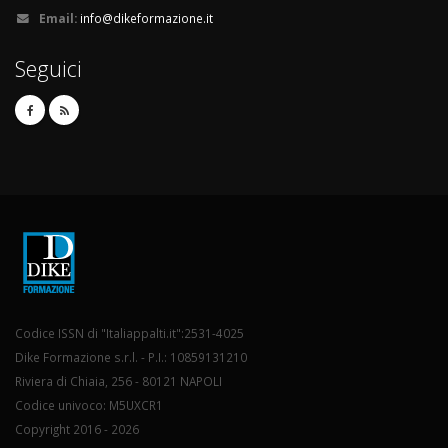
Email:
info@dikeformazione.it
Seguici
Codice ISSN di "Italiappalti.it":2531-4025
Dike Formazione s.r.l. - P.I.: 10859131210
Riviera di Chiaia, 256 - 80121 NAPOLI
Codice univoco: M5UXCR1
Copyright 2016 - 2026