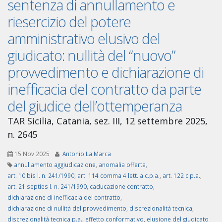
sentenza di annullamento e
riesercizio del potere
amministrativo elusivo del
giudicato: nullità del “nuovo”
provvedimento e dichiarazione di
inefficacia del contratto da parte
del giudice dell’ottemperanza
TAR Sicilia, Catania, sez. III, 12 settembre 2025,
n. 2645
15 Nov 2025
Antonio La Marca
annullamento aggiudicazione
,
anomalia offerta
,
art. 10 bis l. n. 241/1990
,
art. 114 comma 4 lett. a c.p.a.
,
art. 122 c.p.a.
,
art. 21 septies l. n. 241/1990
,
caducazione contratto
,
dichiarazione di inefficacia del contratto
,
dichiarazione di nullità del provvedimento
,
discrezionalità tecnica
,
discrezionalità tecnica p.a.
,
effetto conformativo
,
elusione del giudicato