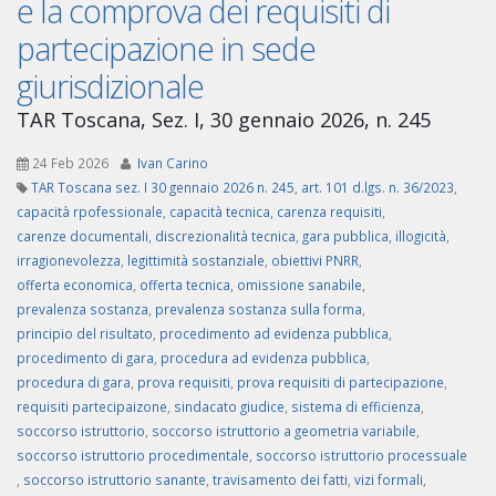
e la comprova dei requisiti di
partecipazione in sede
giurisdizionale
TAR Toscana, Sez. I, 30 gennaio 2026, n. 245
24 Feb 2026
Ivan Carino
TAR Toscana sez. I 30 gennaio 2026 n. 245
,
art. 101 d.lgs. n. 36/2023
,
capacità rpofessionale
,
capacità tecnica
,
carenza requisiti
,
carenze documentali
,
discrezionalità tecnica
,
gara pubblica
,
illogicità
,
irragionevolezza
,
legittimità sostanziale
,
obiettivi PNRR
,
offerta economica
,
offerta tecnica
,
omissione sanabile
,
prevalenza sostanza
,
prevalenza sostanza sulla forma
,
principio del risultato
,
procedimento ad evidenza pubblica
,
procedimento di gara
,
procedura ad evidenza pubblica
,
procedura di gara
,
prova requisiti
,
prova requisiti di partecipazione
,
requisiti partecipaizone
,
sindacato giudice
,
sistema di efficienza
,
soccorso istruttorio
,
soccorso istruttorio a geometria variabile
,
soccorso istruttorio procedimentale
,
soccorso istruttorio processuale
,
soccorso istruttorio sanante
,
travisamento dei fatti
,
vizi formali
,