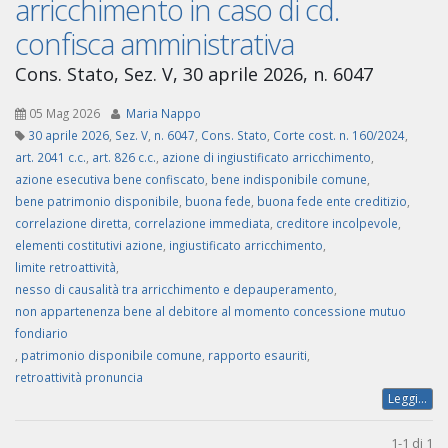
arricchimento in caso di cd.
confisca amministrativa
Cons. Stato, Sez. V, 30 aprile 2026, n. 6047
05 Mag 2026
Maria Nappo
30 aprile 2026
,
Sez. V
,
n. 6047
,
Cons. Stato
,
Corte cost. n. 160/2024
,
art. 2041 c.c.
,
art. 826 c.c.
,
azione di ingiustificato arricchimento
,
azione esecutiva bene confiscato
,
bene indisponibile comune
,
bene patrimonio disponibile
,
buona fede
,
buona fede ente creditizio
,
correlazione diretta
,
correlazione immediata
,
creditore incolpevole
,
elementi costitutivi azione
,
ingiustificato arricchimento
,
limite retroattività
,
nesso di causalità tra arricchimento e depauperamento
,
non appartenenza bene al debitore al momento concessione mutuo
fondiario
,
patrimonio disponibile comune
,
rapporto esauriti
,
retroattività pronuncia
Leggi...
1-1 di 1