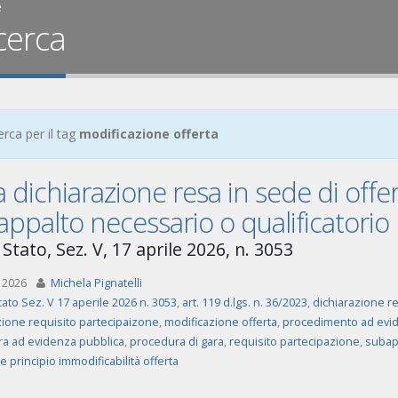
e
cerca
erca per il tag
modificazione offerta
a dichiarazione resa in sede di offer
ppalto necessario o qualificatorio
Stato, Sez. V, 17 aprile 2026, n. 3053
 2026
Michela Pignatelli
tato Sez. V 17 aperile 2026 n. 3053
,
art. 119 d.lgs. n. 36/2023
,
dichiarazione re
zione requisito partecipaizone
,
modificazione offerta
,
procedimento ad evid
a ad evidenza pubblica
,
procedura di gara
,
requisito partecipazione
,
subap
e principio immodificabilità offerta