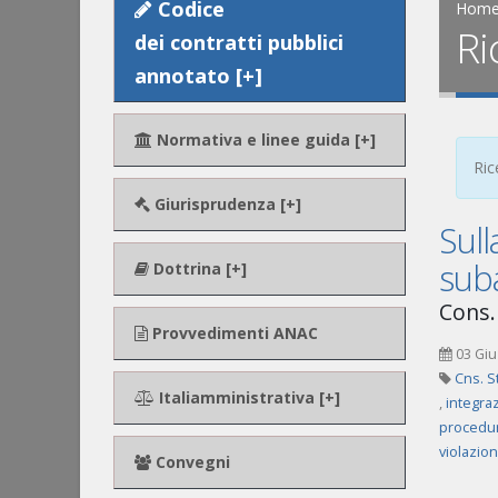
Codice
Hom
Ri
dei contratti pubblici
annotato [+]
Normativa e linee guida [+]
Ric
Giurisprudenza [+]
Sull
suba
Dottrina [+]
Cons. 
Provvedimenti ANAC
03 Giu
Cns. S
Italiamministrativa [+]
,
integra
procedur
violazion
Convegni