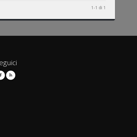
1-1 di 1
eguici