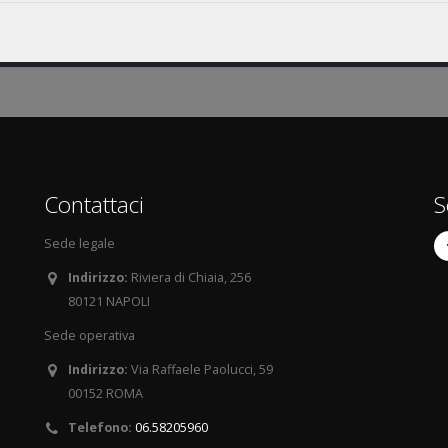
Contattaci
S
Sede legale
Indirizzo:
Riviera di Chiaia, 256
80121 NAPOLI
Sede operativa
Indirizzo:
Via Raffaele Paolucci, 59
00152 ROMA
Telefono:
06.58205960