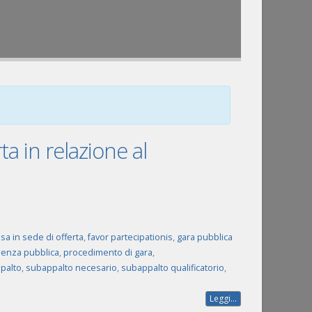
ta in relazione al
sa in sede di offerta
,
favor partecipationis
,
gara pubblica
enza pubblica
,
procedimento di gara
,
palto
,
subappalto necesario
,
subappalto qualificatorio
,
Leggi...