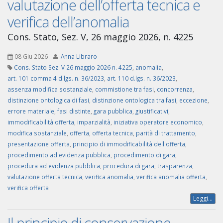
valutazione dell’offerta tecnica e
verifica dell’anomalia
Cons. Stato, Sez. V, 26 maggio 2026, n. 4225
08 Giu 2026
Anna Libraro
Cons. Stato Sez. V 26 maggio 2026 n. 4225
,
anomalia
,
art. 101 comma 4 d.lgs. n. 36/2023
,
art. 110 d.lgs. n. 36/2023
,
assenza modifica sostanziale
,
commistione tra fasi
,
concorrenza
,
distinzione ontologica di fasi
,
distinzione ontologica tra fasi
,
eccezione
,
errore materiale
,
fasi distinte
,
gara pubblica
,
giustificativi
,
immodificabilità offerta
,
imparzialità
,
iniziativa operatore economico
,
modifica sostanziale
,
offerta
,
offerta tecnica
,
parità di trattamento
,
presentazione offerta
,
principio di immodificabilità dell'offerta
,
procedimento ad evidenza pubblica
,
procedimento di gara
,
procedura ad evidenza pubblica
,
procedura di gara
,
trasparenza
,
valutazione offerta tecnica
,
verifica anomalia
,
verifica anomalia offerta
,
verifica offerta
Leggi...
Il principio di conservazione