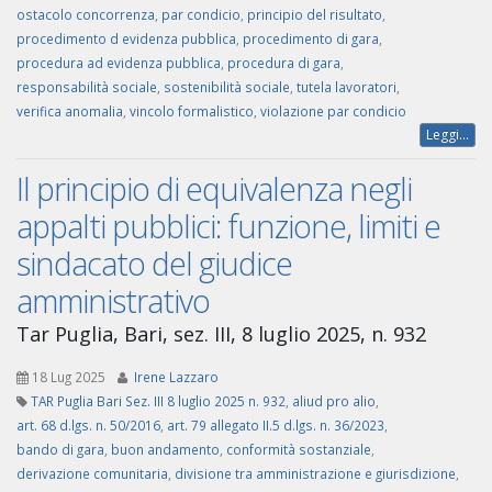
ostacolo concorrenza
,
par condicio
,
principio del risultato
,
procedimento d evidenza pubblica
,
procedimento di gara
,
procedura ad evidenza pubblica
,
procedura di gara
,
responsabilità sociale
,
sostenibilità sociale
,
tutela lavoratori
,
verifica anomalia
,
vincolo formalistico
,
violazione par condicio
Leggi...
Il principio di equivalenza negli
appalti pubblici: funzione, limiti e
sindacato del giudice
amministrativo
Tar Puglia, Bari, sez. III, 8 luglio 2025, n. 932
18 Lug 2025
Irene Lazzaro
TAR Puglia Bari Sez. III 8 luglio 2025 n. 932
,
aliud pro alio
,
art. 68 d.lgs. n. 50/2016
,
art. 79 allegato II.5 d.lgs. n. 36/2023
,
bando di gara
,
buon andamento
,
conformità sostanziale
,
derivazione comunitaria
,
divisione tra amministrazione e giurisdizione
,