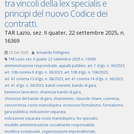
tra vincoli della lex specialis e
principi del nuovo Codice dei
contratti.
TAR Lazio, sez. II quater, 22 settembre 2025, n.
16369
23 Set 2025
Armando Pellegrino
TAR Lazio sez. II quater 22 settembre 2025 n. 16369
,
amministrazione responsbaile
,
appalti pubblici
,
art. 1 d.lgs. n. 36/2023
,
art. 108 comma 9 d.lgs. n. 36/2023
,
art. 108 d.lgs. n. 106/2023
,
art. 41 comma 13 d.lgs. n. 3&/2023
,
art. 41 comma 14 d.lgs. n. 36/2023
,
art. 41 d.lgs. n. 36/2023
,
bandi coerenti
,
bando di gara
,
beneficio lavoratori
,
chiarezza bando di gara
,
chiarezza del bando di gara
,
chiarimento
,
clausole chiare
,
coerenza
,
concorrenza
,
costo manodopera
,
eccessivo formalismo
,
formalismo
,
gara pubblica
,
indicazione separata
,
indicazione separata costo manodopera
,
lex specialis
,
modello amministrazione socialmente responsabile
,
modifica sostanziale
,
organizzazione imprenditoriale
,