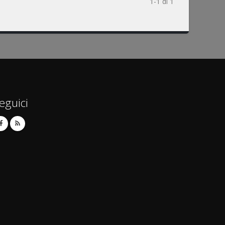
1-1 di 1
eguici