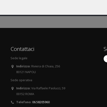
Contattaci
S
Sede legale
Indirizzo:
Riviera di Chiaia, 256
80121 NAPOLI
Sede operativa
Indirizzo:
Via Raffaele Paolucci, 59
00152 ROMA
Telefono:
06.58205960