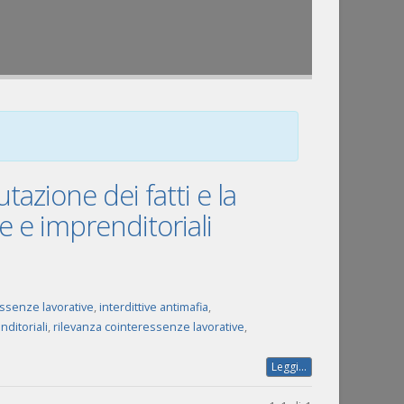
utazione dei fatti e la
e e imprenditoriali
ssenze lavorative
,
interdittive antimafia
,
ditoriali
,
rilevanza cointeressenze lavorative
,
Leggi...