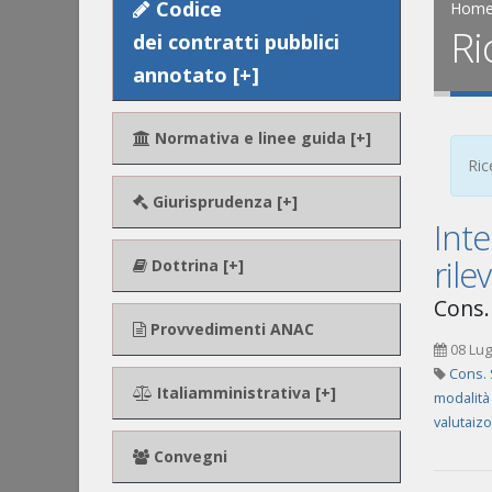
Codice
Hom
Ri
dei contratti pubblici
annotato [+]
Normativa e linee guida [+]
Ric
Giurisprudenza [+]
Inte
rile
Dottrina [+]
Cons. 
Provvedimenti ANAC
08 Lug
Cons. 
Italiamministrativa [+]
modalità 
valutaizo
Convegni