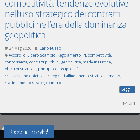
competitività: tendenze evolutive
nell’uso strategico dei contratti
pubblici nell’era della dominanza
geopolitica
27 Mag 2026
Carlo Russo
Accordi di Libero Scambio
,
Regolamento IPI
,
competitività
,
concorrenza
,
contratti pubblici
,
geopolitica
,
made in Europe
,
obiettivi strategici
,
principio di reciprocità
,
realizzazione obiettivi strategici
,
ri allineamento strategico macro
,
ri allineamento strategico micro
Leggi...
1-1 di 1
Resta in contatto!