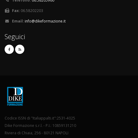
Telefono:
06.58205960
Fax:
06.58202203
Email:
info@dikeformazione.it
Seguici
Codice ISSN di "Italiappalti.it":2531-4025
Dike Formazione s.r.l. - P.I.: 10859131210
Riviera di Chiaia, 256 - 80121 NAPOLI