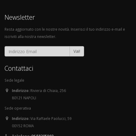
Newsletter
Resta aggiornato con le nostre novità. Inserisci il tuo indirizzo e-mail e
iscriviti alla nostra newsletter.
Vai!
Contattaci
Sede legale
Indirizzo:
Riviera di Chiaia, 256
80121 NAPOLI
Sede operativa
Indirizzo:
Via Raffaele Paolucci, 59
00152 ROMA