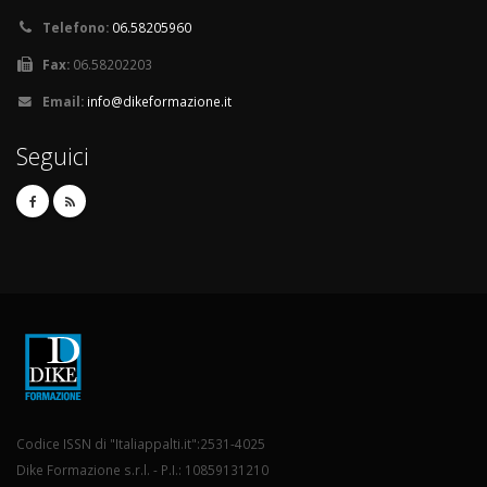
Telefono:
06.58205960
Fax:
06.58202203
Email:
info@dikeformazione.it
Seguici
Codice ISSN di "Italiappalti.it":2531-4025
Dike Formazione s.r.l. - P.I.: 10859131210