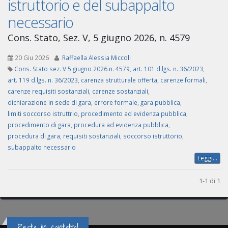
istruttorio e del subappalto
necessario
Cons. Stato, Sez. V, 5 giugno 2026, n. 4579
20 Giu 2026
Raffaella Alessia Miccoli
Cons. Stato sez. V 5 giugno 2026 n. 4579
,
art. 101 d.lgs. n. 36/2023
,
art. 119 d.lgs. n. 36/2023
,
carenza strutturale offerta
,
carenze formali
,
carenze requisiti sostanziali
,
carenze sostanziali
,
dichiarazione in sede di gara
,
errore formale
,
gara pubblica
,
limiti soccorso istruttrio
,
procedimento ad evidenza pubblica
,
procedimento di gara
,
procedura ad evidenza pubblica
,
procedura di gara
,
requisiti sostanziali
,
soccorso istruttorio
,
subappalto necessario
Leggi...
1-1 di 1
Resta in contatto!